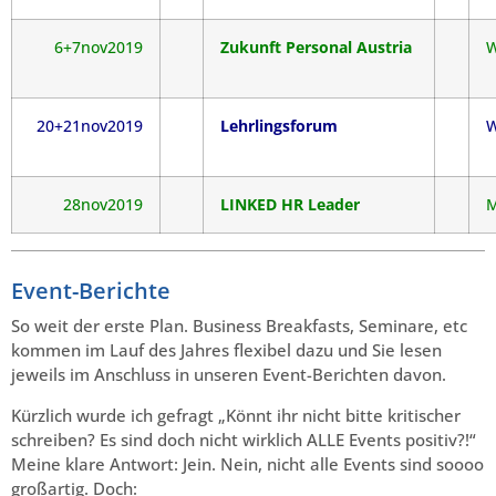
6+7nov2019
Zukunft Personal Austria
W
20+21nov2019
Lehrlingsforum
W
28nov2019
LINKED HR Leader
M
Event-Berichte
So weit der erste Plan. Business Breakfasts, Seminare, etc
kommen im Lauf des Jahres flexibel dazu und Sie lesen
jeweils im Anschluss in unseren Event-Berichten davon.
Kürzlich wurde ich gefragt „Könnt ihr nicht bitte kritischer
schreiben? Es sind doch nicht wirklich ALLE Events positiv?!“
Meine klare Antwort: Jein. Nein, nicht alle Events sind soooo
großartig. Doch: