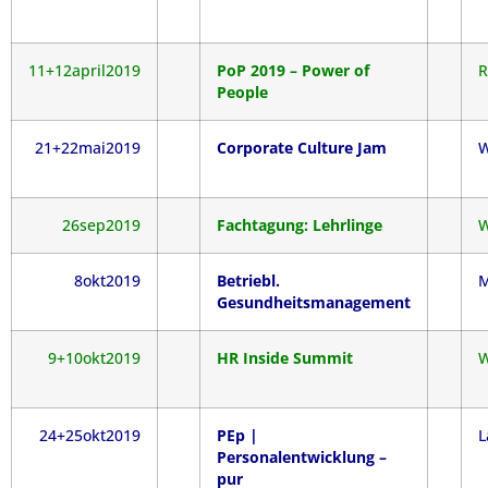
11+12april2019
PoP 2019 – Power of
R
People
21+22mai2019
Corporate Culture Jam
W
26sep2019
Fachtagung: Lehrlinge
W
8okt2019
Betriebl.
M
Gesundheitsmanagement
9+10okt2019
HR Inside Summit
W
24+25okt2019
PEp |
L
Personalentwicklung –
pur