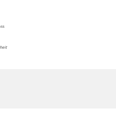
ass
heit