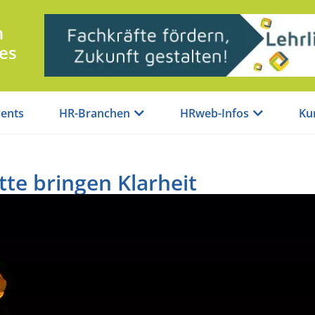
n
es
ents
HR-Branchen
HRweb-Infos
Ku
tte bringen Klarheit