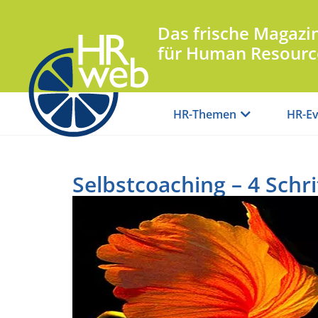
Das frische Magazi
für Human Resourc
HR-Themen
HR-Ev
Selbstcoaching – 4 Schri