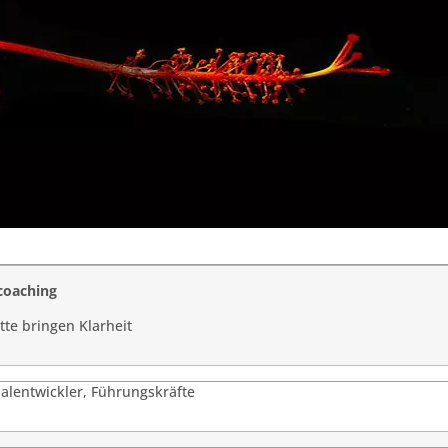
coaching
itte bringen Klarheit
alentwickler, Führungskräfte