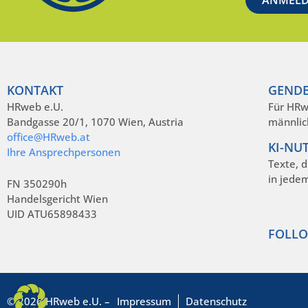
KONTAKT
GENDE
HRweb e.U.
Für HRw
Bandgasse 20/1, 1070 Wien, Austria
männlic
office@HRweb.at
KI-NU
Ihre Ansprechpersonen
Texte, 
in jede
FN 350290h
Handelsgericht Wien
UID ATU65898433
FOLLO
© 2026 HRweb e.U. –
Impressum
Datenschutz