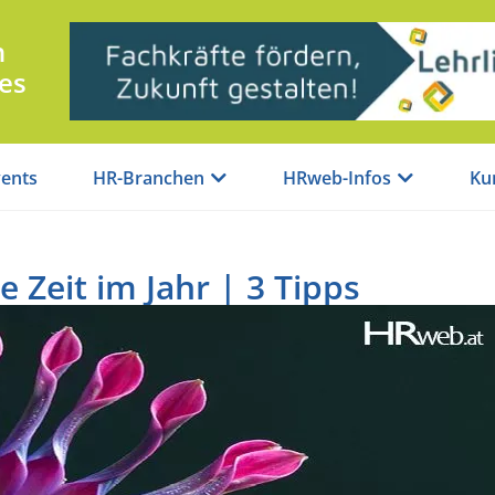
n
es
ents
HR-Branchen
HRweb-Infos
Ku
te Zeit im Jahr | 3 Tipps