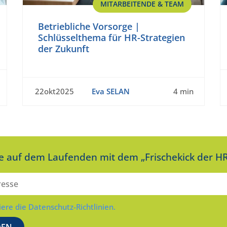
MITARBEITENDE & TEAM
Betriebliche Vorsorge |
Schlüsselthema für HR-Strategien
der Zukunft
22okt2025
Eva SELAN
4 min
ie auf dem Laufenden mit dem „Frischekick der HR
iere die Datenschutz-Richtlinien.