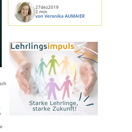
27dez2019
2 min
von Veronika AUMAIER
sch
e
e
ür