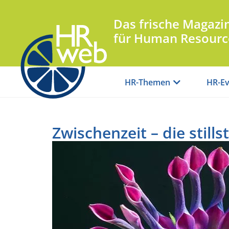
Das frische Magazi
für Human Resourc
HR-Themen
HR-Ev
Zwischenzeit – die stills