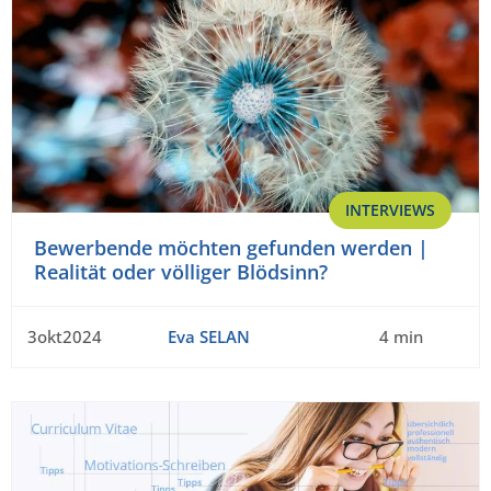
INTERVIEWS
Bewerbende möchten gefunden werden |
Realität oder völliger Blödsinn?
3okt2024
Eva SELAN
4 min