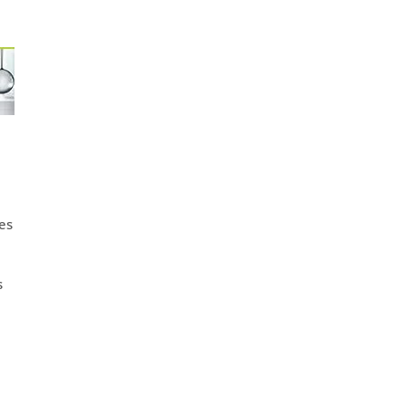
ges
s