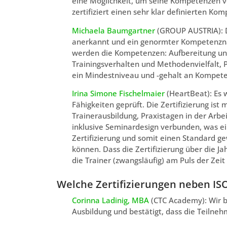
eine Möglichkeit, um seine Kompetenzen von
zertifiziert einen sehr klar definierten Kom
Michaela Baumgartner
(GROUP AUSTRIA): Di
anerkannt und ein genormter Kompetenznac
werden die Kompetenzen: Aufbereitung und
Trainingsverhalten und Methodenvielfalt, P
ein Mindestniveau und -gehalt an Kompete
Irina Simone Fischelmaier
(HeartBeat): Es 
Fähigkeiten geprüft. Die Zertifizierung is
Trainerausbildung, Praxistagen in der Arb
inklusive Seminardesign verbunden, was ei
Zertifizierung und somit einen Standard ge
können. Dass die Zertifizierung über die 
die Trainer (zwangsläufig) am Puls der Zeit
Welche Zertifizierungen neben ISO
Corinna Ladinig, MBA
(CTC Academy): Wir bi
Ausbildung und bestätigt, dass die Teilne