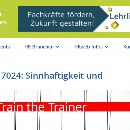
n
es
ents
HR-Branchen
HRweb-Infos
Ku
17024: Sinnhaftigkeit und