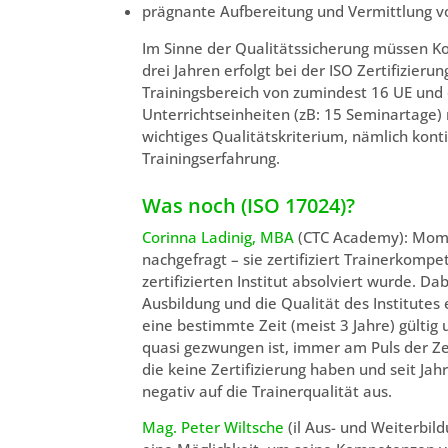
prägnante Aufbereitung und Vermittlung v
Im Sinne der Qualitätssicherung müssen Kom
drei Jahren erfolgt bei der ISO Zertifizier
Trainingsbereich von zumindest 16 UE und 
Unterrichtseinheiten (zB: 15 Seminartage) 
wichtiges Qualitätskriterium, nämlich kont
Trainingserfahrung.
Was noch (ISO 17024)?
Corinna Ladinig, MBA
(CTC Academy): Momen
nachgefragt – sie zertifiziert Trainerkomp
zertifizierten Institut absolviert wurde. D
Ausbildung und die Qualität des Institutes 
eine bestimmte Zeit (meist 3 Jahre) gülti
quasi gezwungen ist, immer am Puls der Zei
die keine Zertifizierung haben und seit Ja
negativ auf die Trainerqualität aus.
Mag. Peter Wiltsche
(il Aus- und Weiterbild