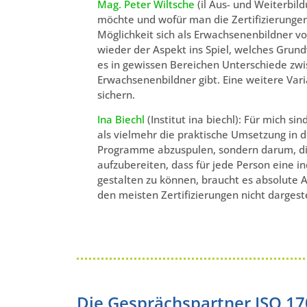
Mag. Peter Wiltsche
(il Aus- und Weiterbil
möchte und wofür man die Zertifizierungen 
Möglichkeit sich als Erwachsenenbildner vo
wieder der Aspekt ins Spiel, welches Grundv
es in gewissen Bereichen Unterschiede zwisc
Erwachsenenbildner gibt. Eine weitere Vari
sichern.
Ina Biechl
(
Institut ina biechl):
Für mich sin
als
vielmehr
die praktische Umsetzung in de
Programme abzuspulen, sondern
darum,
d
aufzubereiten, dass für jede Person eine i
gestalten zu können, braucht es absolute
den meisten Zertifizierungen nicht dargeste
Die Gesprächspartner ISO 1