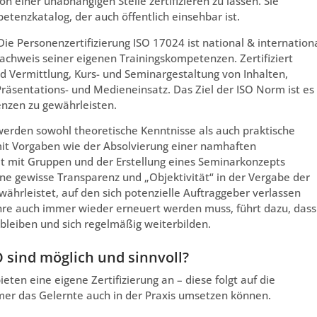
 einer unabhängigen Stelle zertifizieren zu lassen. Sie
petenzkatalog, der auch öffentlich einsehbar ist.
e Personenzertifizierung ISO 17024 ist national & internation
hweis seiner eigenen Trainingskompetenzen. Zertifiziert
 Vermittlung, Kurs- und Seminargestaltung von Inhalten,
räsentations- und Medieneinsatz. Das Ziel der ISO Norm ist es
nzen zu gewährleisten.
werden sowohl theoretische Kenntnisse als auch praktische
t mit Vorgaben wie der Absolvierung einer namhaften
eit mit Gruppen und der Erstellung eines Seminarkonzepts
ne gewisse Transparenz und „Objektivität“ in der Vergabe der
währleistet, auf den sich potenzielle Auftraggeber verlassen
Jahre auch immer wieder erneuert werden muss, führt dazu, dass
 bleiben und sich regelmäßig weiterbilden.
 sind möglich und sinnvoll?
eten eine eigene Zertifizierung an – diese folgt auf die
hmer das Gelernte auch in der Praxis umsetzen können.