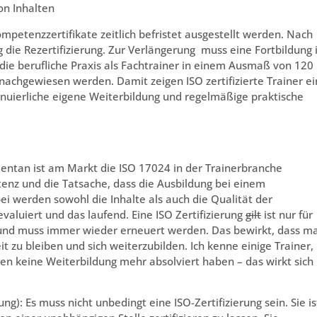
on Inhalten
petenzzertifikate zeitlich befristet ausgestellt werden. Nach
ung die Rezertifizierung. Zur Verlängerung muss eine Fortbildung
die berufliche Praxis als Fachtrainer in einem Ausmaß von 120
nachgewiesen werden. Damit zeigen ISO zertifizierte Trainer ei
inuierliche eigene Weiterbildung und regelmäßige praktische
tan ist am Markt die ISO 17024 in der Trainerbranche
etenz und die Tatsache, dass die Ausbildung bei einem
abei werden sowohl die Inhalte als auch die Qualität der
evaluiert und das laufend. Eine ISO Zertifizierung
gilt
ist nur für
g und muss immer wieder erneuert werden. Das bewirkt, dass m
t zu bleiben und sich weiterzubilden. Ich kenne einige Trainer,
hren keine Weiterbildung mehr absolviert haben – das wirkt sich
ung): Es muss nicht unbedingt eine ISO-Zertifizierung sein. Sie is