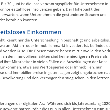
is 30. Juni ist die Insolvenzantragspflicht für Unternehmen in
 könnte es zahllose Insolvenzen geben. Der Höhepunkt des
 zu erwarten, wenn Unternehmen die gestundeten Steuern und
icht bezahlen konnten.
beitsloses Einkommen
eht, kennt nur die Unterscheidung in beschäftigt und arbeitslos.
wa am Aktien- oder Immobilienmarkt investiert ist, befindet si
 vor der Krise. Die Börsenmärkte haben mittlerweile den Verl
h an den Immobilienmärkten sind keine niedrigeren Preise als
ihre Mitarbeiter in vielen Fällen die Auswirkungen der Krise
 Einkommen, etwa aus Wertpapieren oder Immobilien, nur
kurse und Immobilienpreise in guten Lagen zeigt ungebrochen na
n Bevölkerung und den Vermögenden stieg schon in den letzten
derungen der digitalen Ära. Während sich bis Jahresanfang 202
 gewehrt hatten, zählt dies nun in allen Unternehmen zum gu