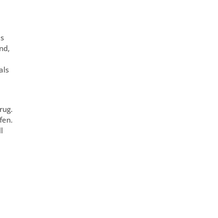
ls
nd,
als
rug.
fen.
l