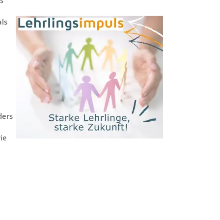
als
ders
ie