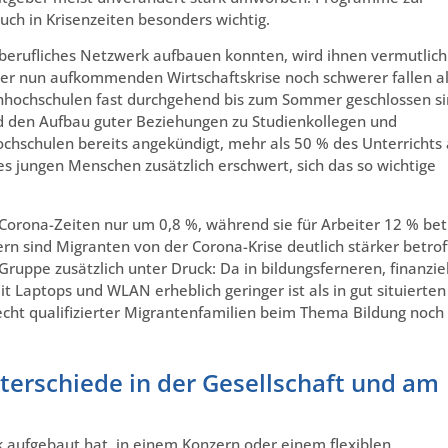
uch in Krisenzeiten besonders wichtig.
 berufliches Netzwerk aufbauen konnten, wird ihnen vermutlich
der nun aufkommenden Wirtschaftskrise noch schwerer fallen a
chhochschulen fast durchgehend bis zum Sommer geschlossen si
d den Aufbau guter Beziehungen zu Studienkollegen und
chschulen bereits angekündigt, mehr als 50 % des Unterrichts 
s jungen Menschen zusätzlich erschwert, sich das so wichtige
in Corona-Zeiten nur um 0,8 %, während sie für Arbeiter 12 % bet
rn sind Migranten von der Corona-Krise deutlich stärker betrof
ruppe zusätzlich unter Druck: Da in bildungsferneren, finanziel
it Laptops und WLAN erheblich geringer ist als in gut situierten
echt qualifizierter Migrantenfamilien beim Thema Bildung noch
nterschiede in der Gesellschaft und am
erk aufgebaut hat, in einem Konzern oder einem flexiblen