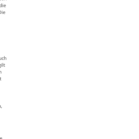
die
Die
uch
ilt
n
t
,
ie