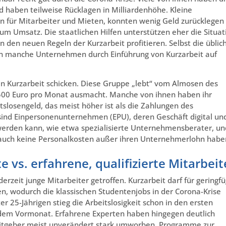
 haben teilweise Rücklagen in Milliardenhöhe. Kleine
für Mitarbeiter und Mieten, konnten wenig Geld zurücklegen
m Umsatz. Die staatlichen Hilfen unterstützen eher die Situat
den neuen Regeln der Kurzarbeit profitieren. Selbst die üblic
n manche Unternehmen durch Einführung von Kurzarbeit auf
in Kurzarbeit schicken. Diese Gruppe „lebt“ vom Almosen des
r 500 Euro pro Monat ausmacht. Manche von ihnen haben ihr
losengeld, das meist höher ist als die Zahlungen des
 sind Einpersonenunternehmen (EPU), deren Geschäft digital un
erden kann, wie etwa spezialisierte Unternehmensberater, un
 auch keine Personalkosten außer ihren Unternehmerlohn habe
e vs. erfahrene, qualifizierte Mitarbeit
erzeit junge Mitarbeiter getroffen. Kurzarbeit darf für geringfü
, wodurch die klassischen Studentenjobs in der Corona-Krise
r 25-Jährigen stieg die Arbeitslosigkeit schon in den ersten
dem Vormonat. Erfahrene Experten haben hingegen deutlich
itgeber meist unverändert stark umworben. Programme zur