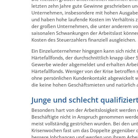
letzten zehn Jahre gute Gewinne geschrieben und
Unternehmen, insbesondere mit hohen Ausgaben 
und haben hohe laufende Kosten im Verhältnis zu
der großen Unternehmen, die unter anderem von 
saisonalen Schwankungen der Arbeitslast könne
Kosten des Steuerzahlers finanziell ausgleichen.
Ein Einzelunternehmer hingegen kann sich nicht 
Härtefallfonds, der durchschnittlich knapp übe
Gewerbe wieder abgemeldet und erhalten Arbeits
Härtefallfonds. Weniger von der Krise betroffen
ohne persönlichen Kundenkontakt abgewickelt w
die keine hohen Geschäftsmieten und natürlich
Junge und schlecht qualifiziert
Besonders hart von der Arbeitslosigkeit werden d
Beschäftigte nicht in Anspruch genommen werden
meist vollständig gestrichen wurden. Bei den unte
Krisenwochen fast um das Doppelte gegenüber 
bessere Jobchancen und werden von ihrem Arbe