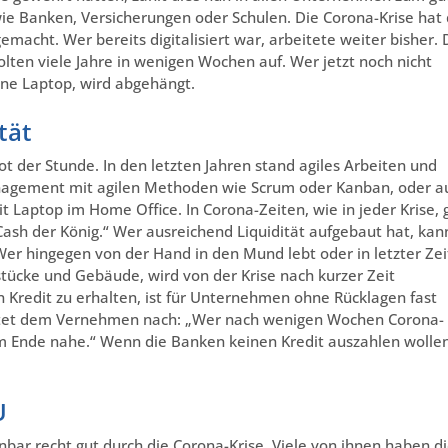
wie Banken, Versicherungen oder Schulen. Die Corona-Krise hat 
macht. Wer bereits digitalisiert war, arbeitete weiter bisher. 
ten viele Jahre in wenigen Wochen auf. Wer jetzt noch nicht
ohne Laptop, wird abgehängt.
tät
t der Stunde. In den letzten Jahren stand agiles Arbeiten und
management mit agilen Methoden wie Scrum oder Kanban, oder a
it Laptop im Home Office. In Corona-Zeiten, wie in jeder Krise, g
 Cash der König.“ Wer ausreichend Liquidität aufgebaut hat, kan
er hingegen von der Hand in den Mund lebt oder in letzter Zei
stücke und Gebäude, wird von der Krise nach kurzer Zeit
n Kredit zu erhalten, ist für Unternehmen ohne Rücklagen fast
autet dem Vernehmen nach: „Wer nach wenigen Wochen Corona-
em Ende nahe.“ Wenn die Banken keinen Kredit auszahlen wollen
U
r recht gut durch die Corona-Krise. Viele von ihnen haben d