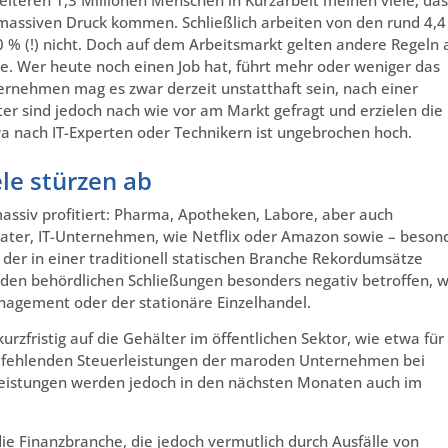
 massiven Druck kommen. Schließlich arbeiten von den rund 4,4
0 % (!) nicht. Doch auf dem Arbeitsmarkt gelten andere Regeln 
e. Wer heute noch einen Job hat, führt mehr oder weniger das
ernehmen mag es zwar derzeit unstatthaft sein, nach einer
er sind jedoch nach wie vor am Markt gefragt und erzielen die
a nach IT-Experten oder Technikern ist ungebrochen hoch.
ele stürzen ab
ssiv profitiert: Pharma, Apotheken, Labore, aber auch
ter, IT-Unternehmen, wie Netflix oder Amazon sowie – beson
 der in einer traditionell statischen Branche Rekordumsätze
en behördlichen Schließungen besonders negativ betroffen, w
nagement oder der stationäre Einzelhandel.
urzfristig auf die Gehälter im öffentlichen Sektor, wie etwa für
e fehlenden Steuerleistungen der maroden Unternehmen bei
sleistungen werden jedoch in den nächsten Monaten auch im
die Finanzbranche, die jedoch vermutlich durch Ausfälle von