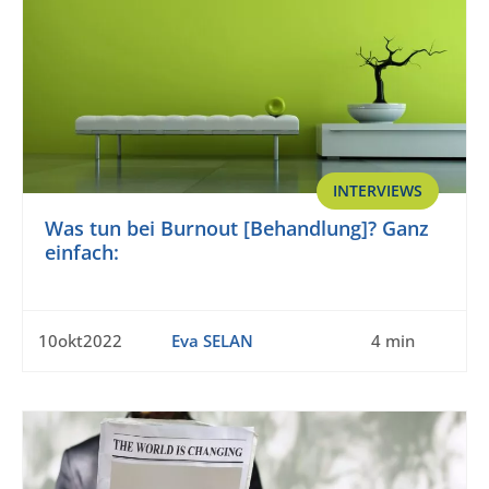
INTERVIEWS
Was tun bei Burnout [Behandlung]? Ganz
einfach:
10okt2022
Eva SELAN
4 min