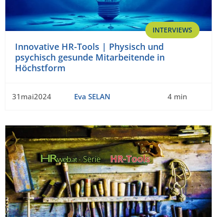
INTERVIEWS
Innovative HR-Tools | Physisch und
psychisch gesunde Mitarbeitende in
Höchstform
31mai2024
Eva SELAN
4 min