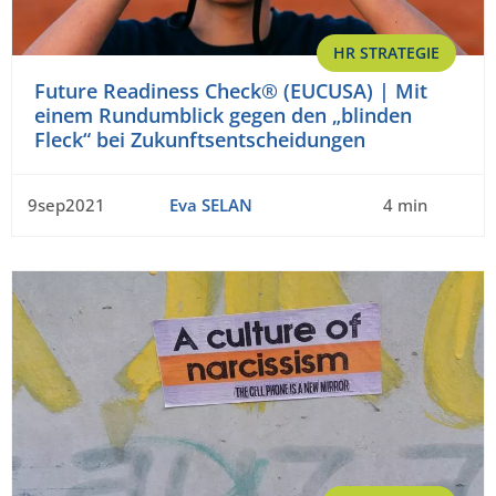
HR STRATEGIE
Future Readiness Check® (EUCUSA) | Mit
einem Rundumblick gegen den „blinden
Fleck“ bei Zukunftsentscheidungen
9sep2021
Eva SELAN
4 min