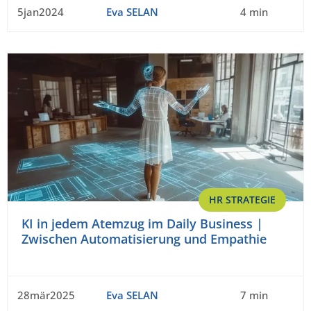
5jan2024
Eva SELAN
4 min
HR STRATEGIE
KI in jedem Atemzug im Daily Business |
Zwischen Automatisierung und Empathie
28mär2025
Eva SELAN
7 min