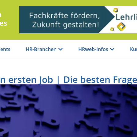
n
es
ents
HR-Branchen
HRweb-Infos
Ku
n ersten Job | Die besten Frag