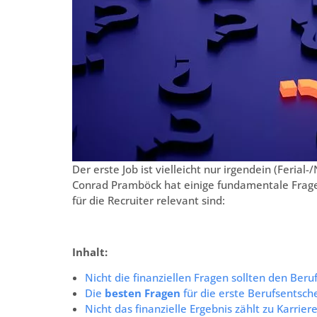
Der erste Job ist vielleicht nur irgendein (Ferial
Conrad Pramböck hat einige fundamentale Frage
für die Recruiter relevant sind:
Inhalt:
Nicht die finanziellen Fragen sollten den Beru
Die
besten Fragen
für die erste Berufsentsch
Nicht das finanzielle Ergebnis zählt zu Karrie