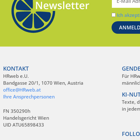
Ich akzept
KONTAKT
GENDE
HRweb e.U.
Für HRw
Bandgasse 20/1, 1070 Wien, Austria
männlic
office@HRweb.at
KI-NU
Ihre Ansprechpersonen
Texte, 
in jede
FN 350290h
Handelsgericht Wien
UID ATU65898433
FOLLO