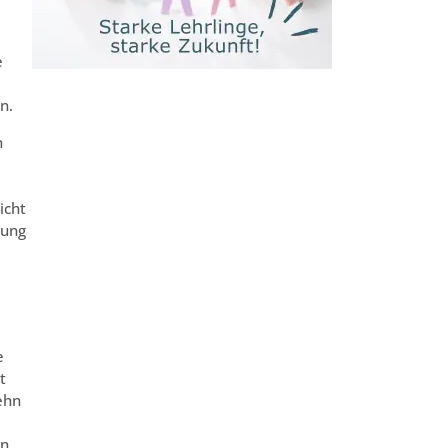
e
n.
n
icht
tung
e
t
ehn
in