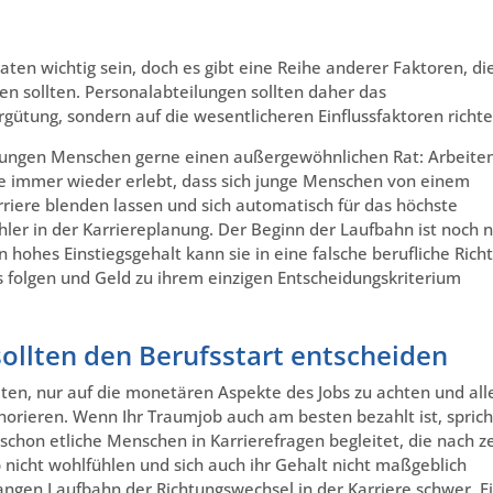
ten wichtig sein, doch es gibt eine Reihe anderer Faktoren, di
en sollten. Personalabteilungen sollten daher das
ütung, sondern auf die wesentlicheren Einflussfaktoren richte
jungen Menschen gerne einen außergewöhnlichen Rat: Arbeite
habe immer wieder erlebt, dass sich junge Menschen von einem
rriere blenden lassen und sich automatisch für das höchste
hler in der Karriereplanung. Der Beginn der Laufbahn ist noch n
n hohes Einstiegsgehalt kann sie in eine falsche berufliche Rich
 folgen und Geld zu ihrem einzigen Entscheidungskriterium
 sollten den Berufsstart entscheiden
iten, nur auf die monetären Aspekte des Jobs zu achten und all
rieren. Wenn Ihr Traumjob auch am besten bezahlt ist, sprich
chon etliche Menschen in Karrierefragen begleitet, die nach z
ob nicht wohlfühlen und sich auch ihr Gehalt nicht maßgeblich
 langen Laufbahn der Richtungswechsel in der Karriere schwer. E