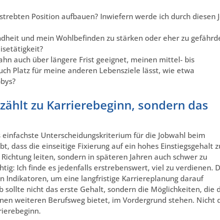
strebten Position aufbauen? Inwiefern werde ich durch diesen 
undheit und mein Wohlbefinden zu stärken oder eher zu gefährd
setätigkeit?
bahn auch über längere Frist geeignet, meinen mittel- bis
auch Platz für meine anderen Lebensziele lässt, wie etwa
bbys?
 zählt zu Karrierebeginn, sondern das
s einfachste Unterscheidungskriterium für die Jobwahl beim
ebt, dass die einseitige Fixierung auf ein hohes Einstiegsgehalt z
e Richtung leiten, sondern in späteren Jahren auch schwer zu
chtig: Ich finde es jedenfalls erstrebenswert, viel zu verdienen. 
en Indikatoren, um eine langfristige Karriereplanung darauf
sollte nicht das erste Gehalt, sondern die Möglichkeiten, die 
inen weiteren Berufsweg bietet, im Vordergrund stehen. Nicht 
rierebeginn.