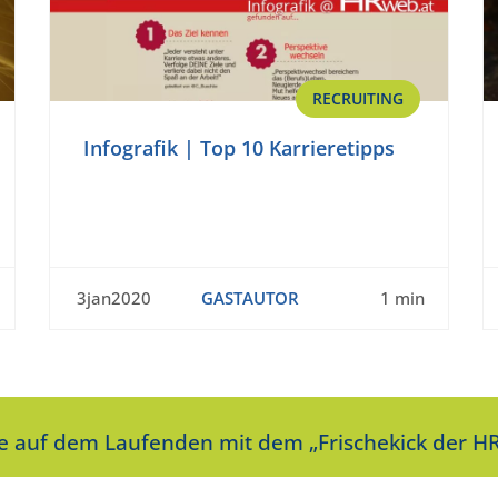
RECRUITING
Infografik | Top 10 Karrieretipps
3jan2020
GASTAUTOR
1 min
ie auf dem Laufenden mit dem „Frischekick der HR