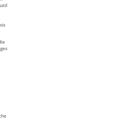
stil
sis
die
iges
che