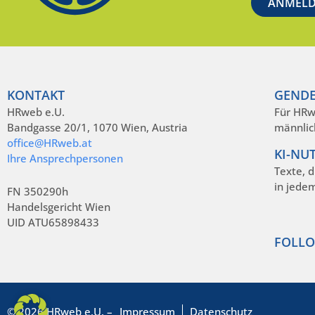
KONTAKT
GENDE
HRweb e.U.
Für HRw
Bandgasse 20/1, 1070 Wien, Austria
männlic
office@HRweb.at
KI-NU
Ihre Ansprechpersonen
Texte, 
in jede
FN 350290h
Handelsgericht Wien
UID ATU65898433
FOLLO
© 2026 HRweb e.U. –
Impressum
Datenschutz