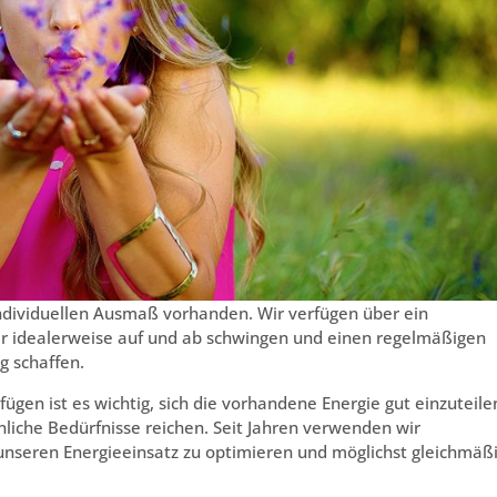
 individuellen Ausmaß vorhanden. Wir verfügen über ein
wir idealerweise auf und ab schwingen und einen regelmäßigen
 schaffen.
fügen ist es wichtig, sich die vorhandene Energie gut einzuteile
nliche Bedürfnisse reichen. Seit Jahren verwenden wir
, unseren Energieeinsatz zu optimieren und möglichst gleichmäß