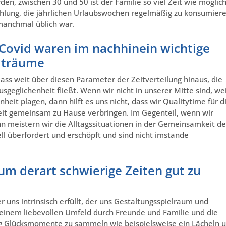
en, zwischen 30 und 50 ist der Familie so viel Zeit wie möglich
hlung, die jährlichen Urlaubswochen regelmäßig zu konsumier
 manchmal üblich war.
Covid waren im nachhinein wichtige
eiträume
ass weit über diesen Parameter der Zeitverteilung hinaus, die
geglichenheit fließt. Wenn wir nicht in unserer Mitte sind, wei
eit plagen, dann hilft es uns nicht, dass wir Qualitytime für d
 Zeit gemeinsam zu Hause verbringen. Im Gegenteil, wenn wir
ann meistern wir die Alltagssituationen in der Gemeinsamkeit de
ll überfordert und erschöpft und sind nicht imstande
 um derart schwierige Zeiten gut zu
r uns intrinsisch erfüllt, der uns Gestaltungsspielraum und
einem liebevollen Umfeld durch Freunde und Familie und die
ag Glücksmomente zu sammeln wie beispielsweise ein Lächeln 