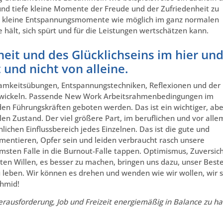
und tiefe kleine Momente der Freude und der Zufriedenheit zu
iel kleine Entspannungsmomente wie möglich im ganz normalen
hält, sich spürt und für die Leistungen wertschätzen kann.
eit und des Glücklichseins im hier un
t und nicht von alleine.
rksamkeitsübungen, Entspannungstechniken, Reflexionen und der
entwickeln. Passende New Work Arbeitsrahmenbedingungen im
n Führungskräften geboten werden. Das ist ein wichtiger, abe
llen Zustand. Der viel größere Part, im beruflichen und vor alle
nlichen Einflussbereich jedes Einzelnen. Das ist die gute und
amentieren, Opfer sein und leiden verbraucht rasch unsere
msten Falle in die Burnout-Falle tappen. Optimismus, Zuversic
ten Willen, es besser zu machen, bringen uns dazu, unser Best
u leben. Wir können es drehen und wenden wie wir wollen, wir 
chmid!
Herausforderung, Job und Freizeit energiemäßig in Balance zu ha