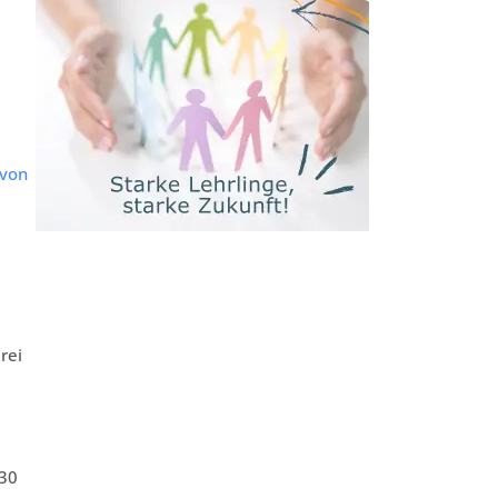
 von
rei
 30