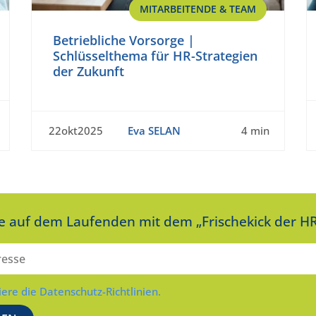
MITARBEITENDE & TEAM
Betriebliche Vorsorge |
Schlüsselthema für HR-Strategien
der Zukunft
22okt2025
Eva SELAN
4 min
ie auf dem Laufenden mit dem „Frischekick der HR
iere die Datenschutz-Richtlinien.