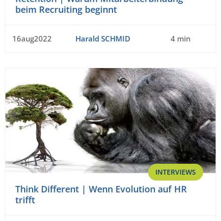
beim Recruiting beginnt
16aug2022
Harald SCHMID
4 min
INTERVIEWS
Think Different | Wenn Evolution auf HR
trifft