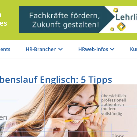
n
es
ents
HR-Branchen
HRweb-Infos
Ku
enslauf Englisch: 5 Tipps