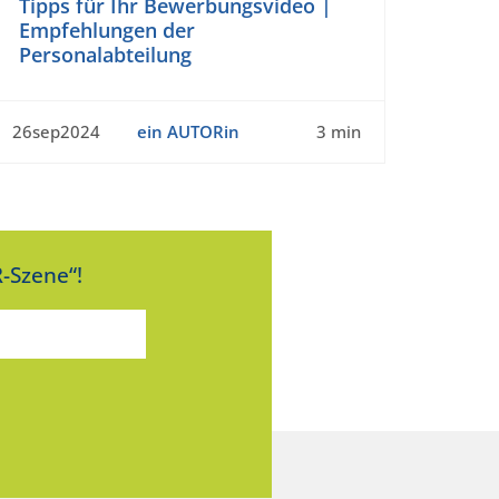
Tipps für Ihr Bewerbungsvideo |
Empfehlungen der
Personalabteilung
26sep2024
ein AUTORin
3 min
-Szene“!