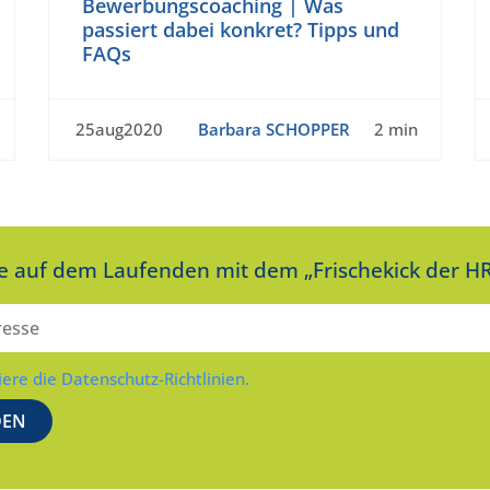
Bewerbungscoaching | Was
passiert dabei konkret? Tipps und
FAQs
25aug2020
Barbara SCHOPPER
2 min
ie auf dem Laufenden mit dem „Frischekick der HR
iere die Datenschutz-Richtlinien.