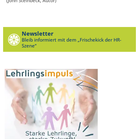
(John Steinbeck, Autor)
Newsletter
Bleib informiert mit dem „Frischekick der HR-
Szene“