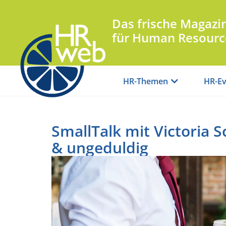
Das frische Magazi
für Human Resourc
HR-Themen
HR-Ev
SmallTalk mit Victoria S
& ungeduldig