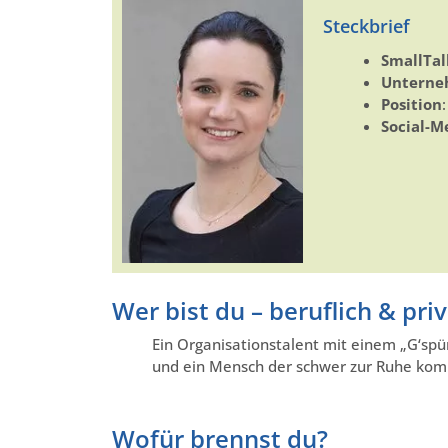
Steckbrief
SmallTal
Untern
Position
:
Social-M
Wer bist du – beruflich & pri
Ein Organisationstalent mit einem „G‘spü
und ein Mensch der schwer zur Ruhe komm
Wofür brennst du?