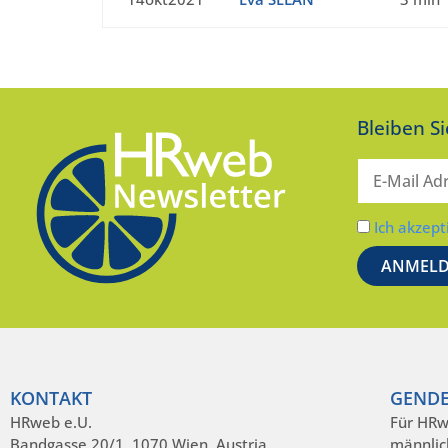
Bleiben S
Ich akzept
KONTAKT
GENDE
HRweb e.U.
Für HRw
Bandgasse 20/1, 1070 Wien, Austria
männlic