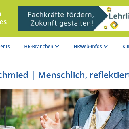
n
es
ents
HR-Branchen
HRweb-Infos
Ku
chmied | Menschlich, reflektier