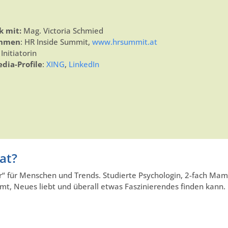
k mit:
Mag. Victoria Schmied
ehmen
: HR Inside Summit,
www.hrsummit.at
 Initiatorin
edia-Profile
:
XING
,
LinkedIn
vat?
r“ für Menschen und Trends. Studierte Psychologin, 2-fach Ma
t, Neues liebt und überall etwas Faszinierendes finden kann.