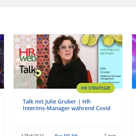
HR STRATEGIE
Talk mit Julie Gruber | HR-
Interims-Manager während Covid
17feb2021
Eva SELAN
2 min