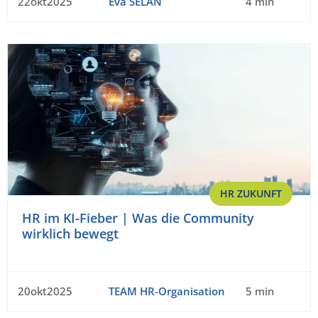
22okt2025
Eva SELAN
4 min
HR ZUKUNFT
HR im KI-Fieber | Was die Community
wirklich bewegt
20okt2025
TEAM HR-Organisation
5 min