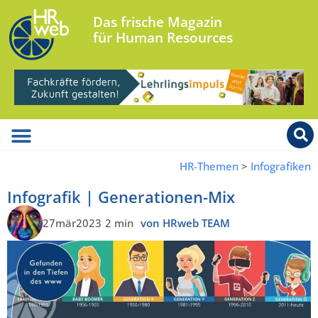
Das frische Magazin
für Human Resources
HR-Themen
>
Infografiken
Infografik | Generationen-Mix
27mär2023
2 min
von HRweb TEAM