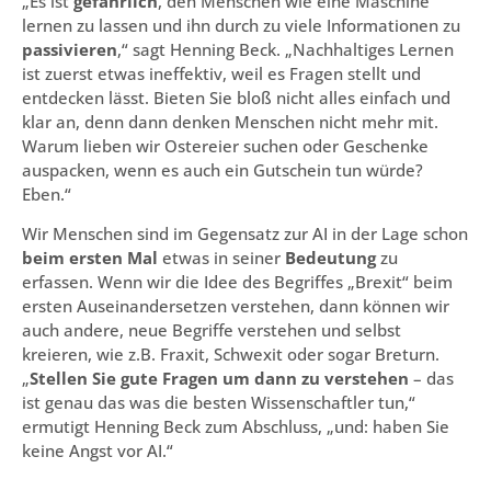
„Es ist
gefährlich
, den Menschen wie eine Maschine
lernen zu lassen und ihn durch zu viele Informationen zu
passivieren
,“ sagt Henning Beck. „Nachhaltiges Lernen
ist zuerst etwas ineffektiv, weil es Fragen stellt und
entdecken lässt. Bieten Sie bloß nicht alles einfach und
klar an, denn dann denken Menschen nicht mehr mit.
Warum lieben wir Ostereier suchen oder Geschenke
auspacken, wenn es auch ein Gutschein tun würde?
Eben.“
Wir Menschen sind im Gegensatz zur AI in der Lage schon
beim ersten Mal
etwas in seiner
Bedeutung
zu
erfassen. Wenn wir die Idee des Begriffes „Brexit“ beim
ersten Auseinandersetzen verstehen, dann können wir
auch andere, neue Begriffe verstehen und selbst
kreieren, wie z.B. Fraxit, Schwexit oder sogar Breturn.
„
Stellen Sie
gute Fragen um dann zu verstehen
– das
ist genau das was die besten Wissenschaftler tun,“
ermutigt Henning Beck zum Abschluss, „und: haben Sie
keine Angst vor AI.“