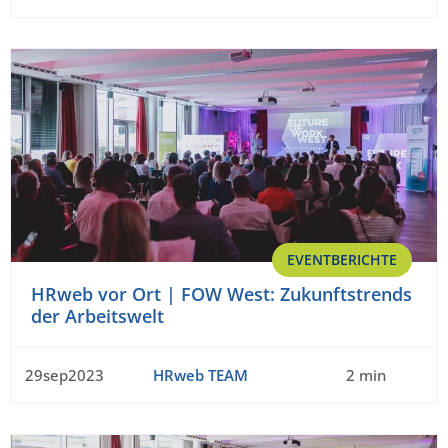
EVENTBERICHTE
HRweb vor Ort | FOW West: Zukunftstrends
der Arbeitswelt
29sep2023
HRweb TEAM
2 min