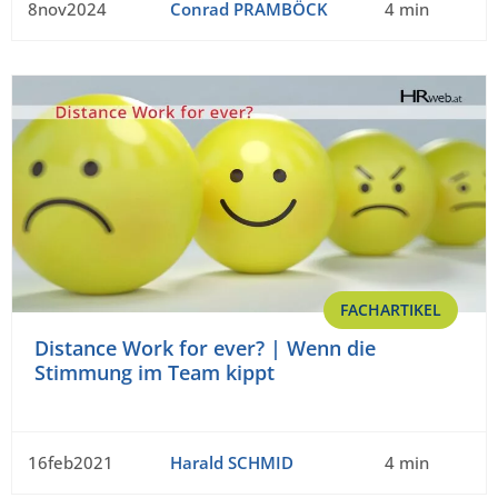
8nov2024
Conrad PRAMBÖCK
4 min
FACHARTIKEL
Distance Work for ever? | Wenn die
Stimmung im Team kippt
16feb2021
Harald SCHMID
4 min