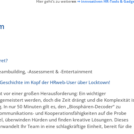
Hier geht’s zu weiter
en
⇒ innvoativen HR-Tools & Gadg
am
ret?
ambuilding, -Assessment & -Entertainment
are Geschichte im Kopf der HRweb-User über Locktown!
ht vor einer großen Herausforderung: Ein wichtiger
gemeistert werden, doch die Zeit drängt und die Komplexität i
lg. In nur 50 Minuten gilt es, den „Biosphären-Decoder“ zu
 Kommunikations- und Kooperationsfähigkeiten auf die Probe
tsel, überwinden Hürden und finden kreative Lösungen. Dieses
andelt Ihr Team in eine schlagkräftige Einheit, bereit für die