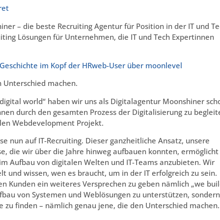
ret
er – die beste Recruiting Agentur für Position in der IT und T
iting Lösungen für Unternehmen, die IT und Tech Expertinnen
are Geschichte im Kopf der HRweb-User über moonlevel
n Unterschied machen.
igital world“ haben wir uns als Digitalagentur Moonshiner sch
nnen durch den gesamten Prozess der Digitalisierung zu begleit
nalen Webdevelopment Projekt.
se nun auf IT-Recruiting. Dieser ganzheitliche Ansatz, unsere
e, die wir über die Jahre hinweg aufbauen konnten, ermöglicht
m Aufbau von digitalen Welten und IT-Teams anzubieten. Wir
t und wissen, wen es braucht, um in der IT erfolgreich zu sein.
en Kunden ein weiteres Versprechen zu geben nämlich „we bui
 Aufbau von Systemen und Weblösungen zu unterstützen, sondern
te zu finden – nämlich genau jene, die den Unterschied machen.