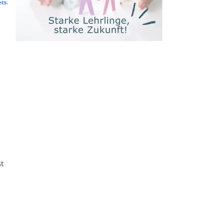
ets
.
st