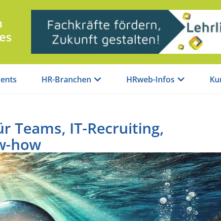
n
es
ents
HR-Branchen
HRweb-Infos
Ku
ür Teams, IT-Recruiting,
ow-how