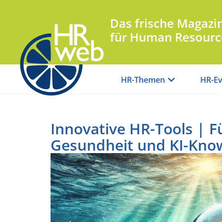
Das frische Magazi
für Human Resourc
HR-Themen
HR-Ev
Innovative HR-Tools | F
Gesundheit und KI-Kn