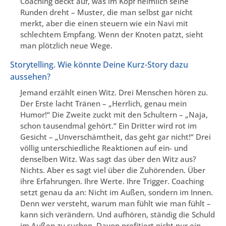
Coaching deckt auf, was im Kopf heimlich seine
Runden dreht – Muster, die man selbst gar nicht
merkt, aber die einen steuern wie ein Navi mit
schlechtem Empfang. Wenn der Knoten patzt, sieht
man plötzlich neue Wege.
Storytelling. Wie könnte Deine Kurz-Story dazu
aussehen?
Jemand erzählt einen Witz. Drei Menschen hören zu.
Der Erste lacht Tränen – „Herrlich, genau mein
Humor!“ Die Zweite zuckt mit den Schultern – „Naja,
schon tausendmal gehört.“ Ein Dritter wird rot im
Gesicht – „Unverschämtheit, das geht gar nicht!“ Drei
völlig unterschiedliche Reaktionen auf ein- und
denselben Witz. Was sagt das über den Witz aus?
Nichts. Aber es sagt viel über die Zuhörenden. Über
ihre Erfahrungen. Ihre Werte. Ihre Trigger. Coaching
setzt genau da an: Nicht im Außen, sondern im Innen.
Denn wer versteht, warum man fühlt wie man fühlt –
kann sich verändern. Und aufhören, ständig die Schuld
im Außen zu suchen. Davon profitiert nicht nur ein