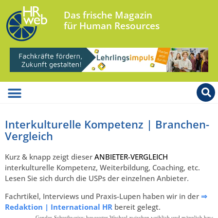
Das frische Magazin
für Human Resources
Interkulturelle Kompetenz | Branchen-
Vergleich
Kurz & knapp zeigt dieser
ANBIETER-VERGLEICH
interkulturelle Kompetenz, Weiterbildung, Coaching, etc.
Lesen Sie sich durch die USPs der einzelnen Anbieter.
Fachrtikel, Interviews und Praxis-Lupen haben wir in der
⇒
Redaktion | International HR
bereit gelegt.
Gender-Schreibweise: bewusster Wechsel zwischen weiblich und männlich bzw