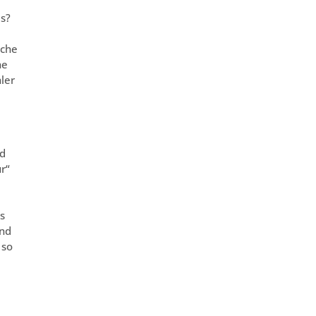
s?
sche
he
ler
nd
r“
d
s
Und
 so