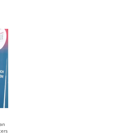
man
ters