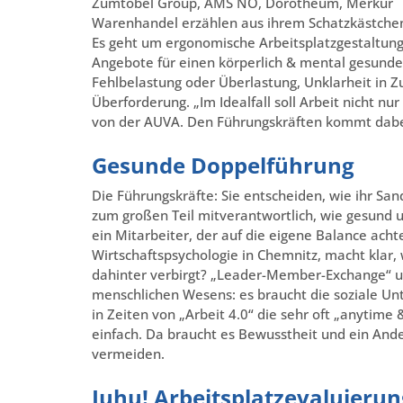
Zumtobel Group, AMS NÖ, Dorotheum, Merkur
Warenhandel erzählen aus ihrem Schatzkästchen
Es geht um ergonomische Arbeitsplatzgestaltun
Angebote für einen körperlich & mental gesunde
Fehlbelastung oder Überlastung, Unklarheit in Z
Überforderung. „Im Idealfall soll Arbeit nicht n
von der AUVA. Den Führungskräften kommt dabei 
Gesunde Doppelführung
Die Führungskräfte: Sie entscheiden, wie ihr Sand
zum großen Teil mitverantwortlich, wie gesund un
ein Mitarbeiter, der auf die eigene Balance achte
Wirtschaftspsychologie in Chemnitz, macht klar,
dahinter verbirgt? „Leader-Member-Exchange“ 
menschlichen Wesens: es braucht die soziale Un
in Zeiten von „Arbeit 4.0“ die sehr oft „anytime
einfach. Da braucht es Bewusstheit und ein And
vermeiden.
Juhu! Arbeitsplatzevaluierun