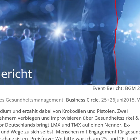
Event-Bericht: BGM 
iches Gesundheitsmanagement,
Business Circle
, 25+26juni2015, 
dium und erzählt dabei von Krokodilen und Pistolen. Zwei
nehmern verbiegen und improvisieren über Gesundheitszirkel & 
sor Deutschlands bringt LMX und TMX auf einen Nenner. Ex-
d“ und Wege zu sich selbst. Menschen mit Engagement für gesun
schatzkisten. Preisfrage: Wo bitte war ich am 25. und 26. Juni?