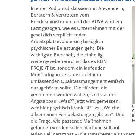
In einer Podiumsdiskussion mit Anwendern,
Beratern & Vertretern vom
Bundesministerium und der AUVA wird ein
Fazit gezogen, wie es Unternehmen mit der
gesetzlich verpflichtenden
Arbeitsplatzevaluierung bezüglich
psychischer Belastungen geht. Die
wichtigste Botschaft, die einhellig
weitergegeben wird, ist das es KEIN
PROJEKT ist, sondern ein laufender
Monitoringprozess, der zu einem
umfassenden Qualitätsmangement einfach
dazugehören sollte. Die Hürden, die
genommen werden wollen, sind v.a. der
Angstabbau: „Was?? Jetzt wird gemessen,
I
wer hier psychisch krank ist?“ vs. „Welche
G
allgemeinen Fehlbelastungen gibt es?“. Und
R
die Frage, wie passende Maßnahmen
F
gefunden werden sollen, darf und soll auf
jeden Fall partizipativ (die Mitarbeiter als Expe