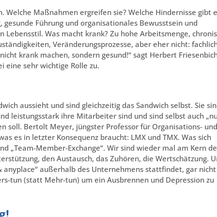
. Welche Maßnahmen ergreifen sie? Welche Hindernisse gibt e
g, gesunde Führung und organisationales Bewusstsein und
n Lebensstil. Was macht krank? Zu hohe Arbeitsmenge, chroni
uständigkeiten, Veränderungsprozesse, aber eher nicht: fachlic
ur nicht krank machen, sondern gesund!“ sagt Herbert Friesenbich
eine sehr wichtige Rolle zu.
wich aussieht und sind gleichzeitig das Sandwich selbst. Sie si
d leistungsstark ihre Mitarbeiter sind und sind selbst auch „nu
n soll. Bertolt Meyer, jüngster Professor für Organisations- un
 was es in letzter Konsequenz braucht: LMX und TMX. Was sich
und „Team-Member-Exchange“. Wir sind wieder mal am Kern de
terstützung, den Austausch, das Zuhören, die Wertschätzung. 
 & anyplace“ außerhalb des Unternehmens stattfindet, gar nicht
ers-tun (statt Mehr-tun) um ein Ausbrennen und Depression zu
g!