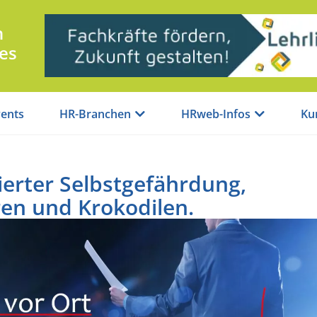
n
es
ents
HR-Branchen
HRweb-Infos
Ku
ierter Selbstgefährdung,
en und Krokodilen.