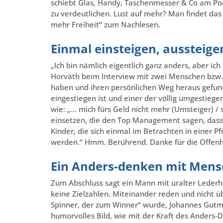
schiebt Glas, Handy, Taschenmesser & Co am P
zu verdeutlichen. Lust auf mehr? Man findet da
mehr Freiheit“ zum Nachlesen.
Einmal einsteigen, aussteigen
„Ich bin nämlich eigentlich ganz anders, aber i
Horváth beim Interview mit zwei Menschen bzw.
haben und ihren persönlichen Weg heraus gefund
eingestiegen ist und einer der völlig umgestieg
wie: „… mich fürs Geld nicht mehr (Umsteiger) / 
einsetzen, die den Top Management sagen, dass
Kinder, die sich einmal im Betrachten in einer 
werden.“ Hmm. Berührend. Danke für die Offenh
Ein Anders-denken mit Mensc
Zum Abschluss sagt ein Mann mit uralter Lederhos
keine Zielzahlen. Miteinander reden und nicht ü
Spinner, der zum Winner“ wurde, Johannes Gutm
humorvolles Bild, wie mit der Kraft des Anders