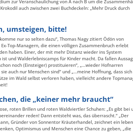
odium zur Veranschaulichung von A nach B um die Zusammenh
s Krokodil auch zwischen zwei Buchdeckeln: „Mehr Druck durch
, umsteigen, bitte!
ch komme nur so selten dazu“, Thomas Nagy zitiert Ödön von
 Ex-Top-Managern, die einen völligen Zusammenbruch erlebt
en haben. Einer, der mit mehr Distanz wieder ins System
en ist und Walderlebniscamps für Kinder macht. Da fallen Aussa
schon noch (Einsteiger) prostituieren“, „…wieder Hofnarren
 sie auch nur Menschen sind“ und „…meine Hoffnung, dass sich
Pfütze im Wald selbst verloren haben, vielleicht andere Topmana
eit!
hen, die „keiner mehr braucht“
e, roten Brillen und roten Waldviertler Schuhen: „Es gibt bei 
bereinander reden! Dann entsteht was, das überrascht.“ „Der
ann, Gründer von Sonnentor Kräuterhandel, zeichnet ein leben
-Denken, Optimismus und Menschen eine Chance zu geben, „die