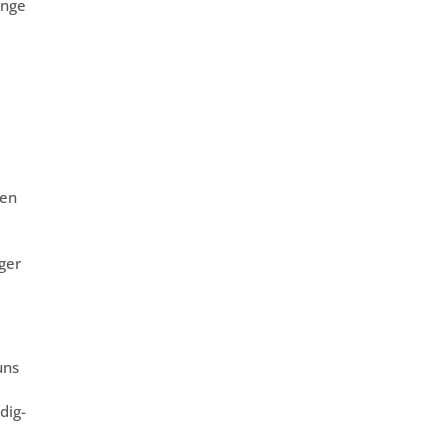
änge
gen
ger
uns
dig-