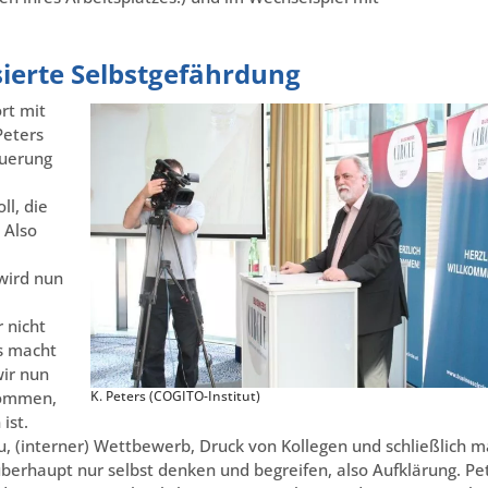
sierte Selbstgefährdung
rt mit
Peters
euerung
l, die
 Also
wird nun
 nicht
s macht
wir nun
kommen,
K. Peters (COGITO-Institut)
ist.
u, (interner) Wettbewerb, Druck von Kollegen und schließlich 
 überhaupt nur selbst denken und begreifen, also Aufklärung. Pe