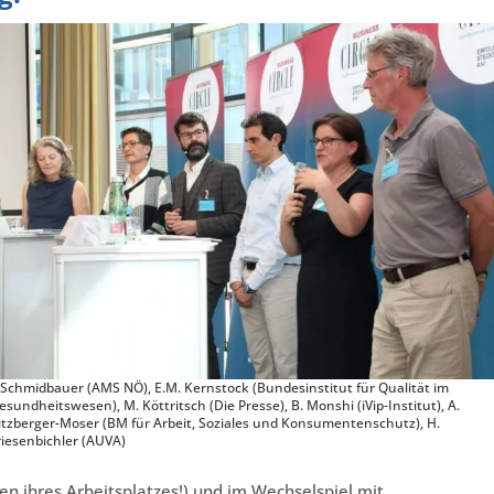
. Schmidbauer (AMS NÖ), E.M. Kernstock (Bundesinstitut für Qualität im
esundheitswesen), M. Köttritsch (Die Presse), B. Monshi (iVip-Institut), A.
itzberger-Moser (BM für Arbeit, Soziales und Konsumentenschutz), H.
riesenbichler (AUVA)
rten ihres Arbeitsplatzes!) und im Wechselspiel mit