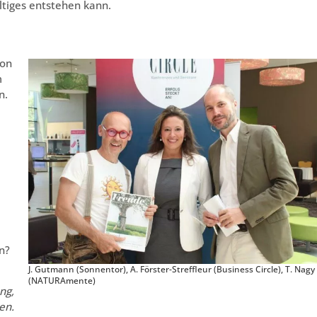
tiges entstehen kann.
von
m
n.
d
n?
J. Gutmann (Sonnentor), A. Förster-Streffleur (Business Circle), T. Nagy
(NATURAmente)
ng,
en.