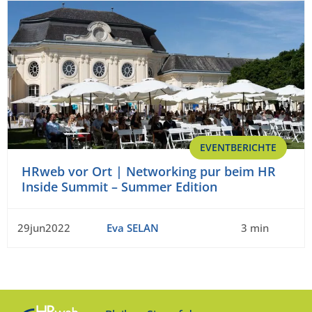
EVENTBERICHTE
HRweb vor Ort | Networking pur beim HR
Inside Summit – Summer Edition
29jun2022
Eva SELAN
3 min