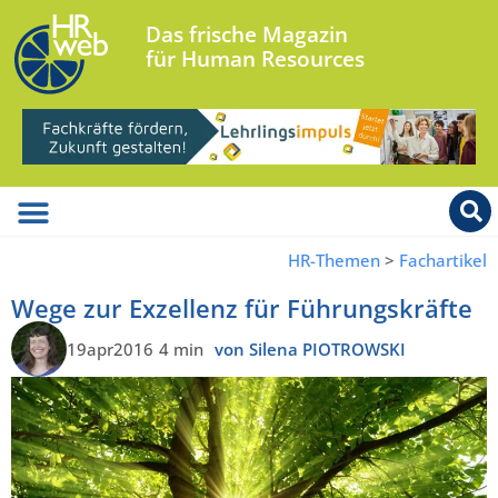
Das frische Magazin
für Human Resources
HR-Themen
>
Fachartikel
Wege zur Exzellenz für Führungskräfte
19apr2016
4 min
von Silena PIOTROWSKI