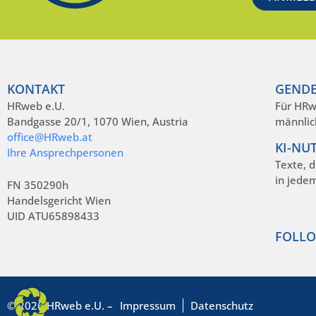
KONTAKT
GENDE
HRweb e.U.
Für HRw
Bandgasse 20/1, 1070 Wien, Austria
männlic
office@HRweb.at
KI-NU
Ihre Ansprechpersonen
Texte, 
in jede
FN 350290h
Handelsgericht Wien
UID ATU65898433
FOLLO
© 2026 HRweb e.U. –
Impressum
Datenschutz