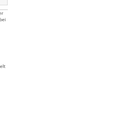
er
bei
elt