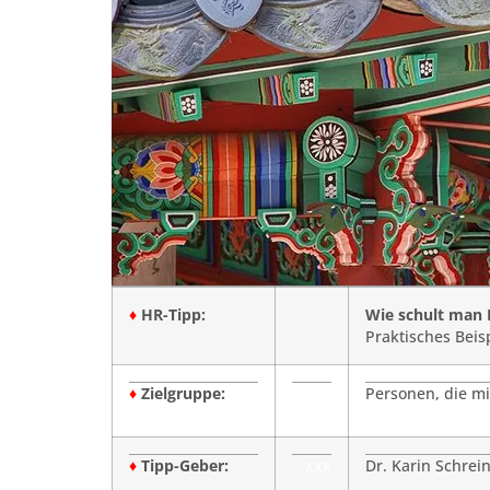
♦
HR-Tipp:
Wie schult man M
Praktisches Beis
♦
Zielgruppe:
Personen, die mi
♦
Tipp-Geber:
xxx
Dr. Karin Schrein