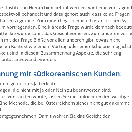
er Institution Hierarchien betont werden, wird eine vortragen
espektvoll behandelt und dazu gehört auch, dass keine Fragen
rhalten zugrunde: Zum einen liegt in einem hierarchischen Sys
beim Vortragenden. Eine klärende Frage würde demnach bedeut
ätte. Sie würde somit das Gesicht verlieren. Zum anderen verlie
ch mit der Frage Blöße vor allen anderen gibt, etwas nicht
ellen Kontext wie einem Vortrag oder einer Schulung möglichst
hkeit sind in diesem Zusammenhang Aspekte, die sehr eng
iorität angewandt werden.
ahnung mit südkoreanischen Kunden:
er ein gemeintes Ja bedeutet.
ragen, die nicht mit Ja oder Nein zu beantworten sind.
alles verstanden wurde, lassen Sie die Teilnehmenden wichtige
. Eine Methode, die bei Österreichern sicher nicht gut ankommt,
t.
l entgegennehmen. Damit wahren Sie das Gesicht der