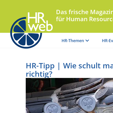
Das frische Magazi
für Human Resourc
HR-Themen
HR-Ev
HR-Tipp | Wie schult m
richtig?