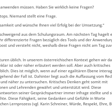
ig anwenden müssen. Haben Sie wirklich keine Fragen?
aptops. Niemand stellt eine Frage.
samkeit und wünsche Ihnen viel Erfolg bei der Umsetzung.“
t schweigend aus dem Schulungsraum. Am nächsten Tag hagelt 
sehr differenzierte Fragen bezüglich des Tools und der Anwendun
erbost und versteht nicht, weshalb diese Fragen nicht am Tag zuv
Kulturen üblich. In unserem österreichischen Kontext gehen wir d
lar ist oder näher erläutert werden soll. Aber auch kritisches
lich. Dies ist möglich, wenn auf einer egalitären Ebene interag
ehend der Fall ist. Dahinter liegt auch die Auffassung vom Rec
len und näher zu untersuchen. Kritisches Denken geht somit mit
tionen und Lehrenden gewährt und unterstützt wird. Diese
 Antworten seiner Gesprächspartner immer infrage stellte und s
te. Diese Fähigkeit, seine Gedanken und Gefühle in Worte
ichen Lernprozess (vgl. Karin Schreiner, Würde, Respekt, Ehre, 