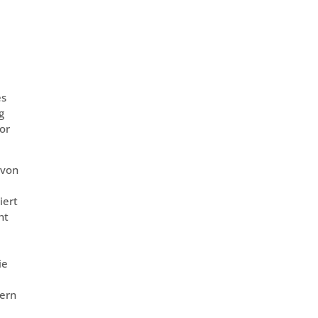
es
g
or
avon
iert
ht
ie
Bern