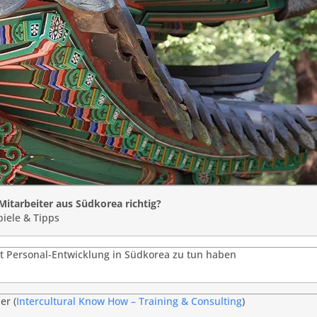
itarbeiter aus Südkorea richtig?
piele & Tipps
t Personal-Entwicklung in Südkorea zu tun haben
er (
Intercultural Know How – Training & Consulting
)