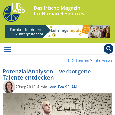
Das frische Magazin
für Human Resources
HR-Themen
>
Interviews
PotenzialAnalysen – verborgene
Talente entdecken
28sep2016
4 min
von Eva SELAN