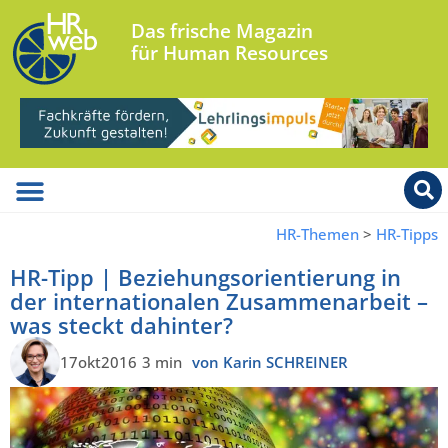
Das frische Magazin
für Human Resources
HR-Themen
>
HR-Tipps
HR-Tipp | Beziehungsorientierung in
der internationalen Zusammenarbeit –
was steckt dahinter?
17okt2016
3 min
von Karin SCHREINER