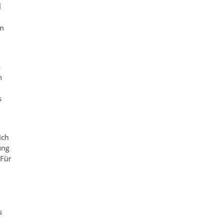
l
en
n
n
s
ich
ung
 Für
s