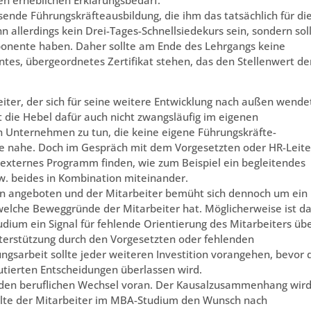
ende Führungskräfteausbildung, die ihm das tatsächlich für di
 allerdings kein Drei-Tages-Schnellsiedekurs sein, sondern sol
onente haben. Daher sollte am Ende des Lehrgangs keine
tes, übergeordnetes Zertifikat stehen, das den Stellenwert de
iter, der sich für seine weitere Entwicklung nach außen wende
t die Hebel dafür auch nicht zwangsläufig im eigenen
 Unternehmen zu tun, die keine eigene Führungskräfte-
che nahe. Doch im Gespräch mit dem Vorgesetzten oder HR-Leite
n externes Programm finden, wie zum Beispiel ein begleitendes
zw. beides in Kombination miteinander.
n angeboten und der Mitarbeiter bemüht sich dennoch um ein
welche Beweggründe der Mitarbeiter hat. Möglicherweise ist d
um ein Signal für fehlende Orientierung des Mitarbeiters üb
terstützung durch den Vorgesetzten oder fehlenden
ngsarbeit sollte jeder weiteren Investition vorangehen, bevor 
kutierten Entscheidungen überlassen wird.
den beruflichen Wechsel voran. Der Kausalzusammenhang wir
elte der Mitarbeiter im MBA-Studium den Wunsch nach