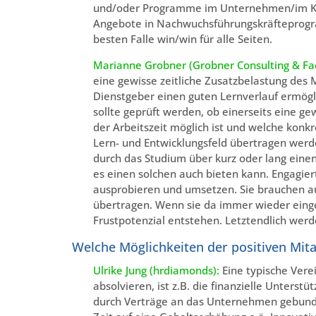
und/oder Programme im Unternehmen/im Kon
Angebote in Nachwuchsführungskräfteprog
besten Falle win/win für alle Seiten.
Marianne Grobner (Grobner Consulting & Fa
eine gewisse zeitliche Zusatzbelastung des
Dienstgeber einen guten Lernverlauf ermög
sollte geprüft werden, ob einerseits eine g
der Arbeitszeit möglich ist und welche kon
Lern- und Entwicklungsfeld übertragen werd
durch das Studium über kurz oder lang eine
es einen solchen auch bieten kann. Engagie
ausprobieren und umsetzen. Sie brauchen au
übertragen. Wenn sie da immer wieder ein
Frustpotenzial entstehen. Letztendlich werde
Welche Möglichkeiten der positiven Mit
Ulrike Jung (hrdiamonds):
Eine typische Vere
absolvieren, ist z.B. die finanzielle Unters
durch Verträge an das Unternehmen gebunden