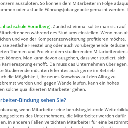
zern auszuloten. So können dem Mitarbeiter in Folge adäqu
rammen oder aktuelle Führungsjobangebote gemacht werden. 
chhochschule Vorarlberg):
Zunächst einmal sollte man sich auf
 Mitarbeitenden während des Studiums einstellen. Wenn man al
lichen und von der Kompetenzerweiterung profitieren möchte,
ewisse zeitliche Freistellung oder auch vorübergehende Reduzie
kreten Themen und Projekte dem studierenden Mitarbeitenden 
en können. Man kann davon ausgehen, dass wer studiert, sich
n Karrieresprung erhofft. Da muss das Unternehmen überlegen,
rte Studierende möchten Erlerntes auch gerne im Betrieb
ch die Möglichkeit, ihr neues Knowhow auf den Alltag zu
gebremst werden und gegen Wände laufen, kann ein hohes
n solche qualifizierten Mitarbeiter gehen.
arbeiter-Bindung sehen Sie?
inbarung, wenn Mitarbeiter eine berufsbegleitende Weiterbild
tützung seitens des Unternehmens, die Mitarbeiter werden dafür
. In anderen Fällen verzichten Mitarbeiter für eine bestimm