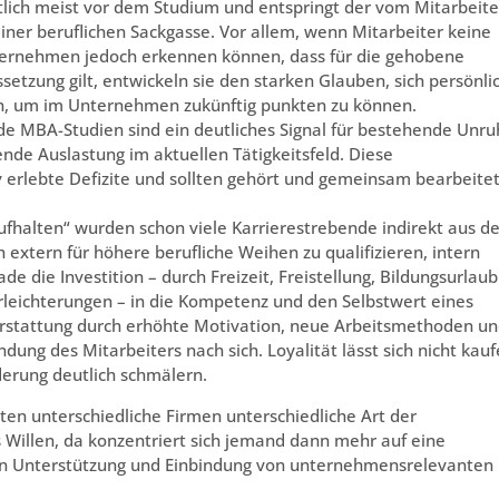
tlich meist vor dem Studium und entspringt der vom Mitarbeite
einer beruflichen Sackgasse. Vor allem, wenn Mitarbeiter keine
ternehmen jedoch erkennen können, dass für die gehobene
tzung gilt, entwickeln sie den starken Glauben, sich persönli
en, um im Unternehmen zukünftig punkten zu können.
e MBA-Studien sind ein deutliches Signal für bestehende Unru
ende Auslastung im aktuellen Tätigkeitsfeld. Diese
erlebte Defizite und sollten gehört und gemeinsam bearbeite
fhalten“ wurden schon viele Karrierestrebende indirekt aus de
h extern für höhere berufliche Weihen zu qualifizieren, intern
 die Investition – durch Freizeit, Freistellung, Bildungsurlaub
Erleichterungen – in die Kompetenz und den Selbstwert eines
ckerstattung durch erhöhte Motivation, neue Arbeitsmethoden u
dung des Mitarbeiters nach sich. Loyalität lässt sich nicht kauf
derung deutlich schmälern.
ten unterschiedliche Firmen unterschiedliche Art der
 Willen, da konzentriert sich jemand dann mehr auf eine
ichen Unterstützung und Einbindung von unternehmensrelevanten