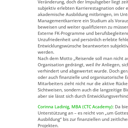
Veränderung, doch der Impulsgeber liegt zei
subjektiv erlebten Karrierestagnation oder 
akademische Ausbildung mitbringen, im Un
Managementkarriere ein Studium als Vorausse
beweisen und weiter qualifizieren zu müss
Externe FK-Programme und berufsbegleitend
Unzufriedenheit und persönlich erlebte fehl
Entwicklungswünsche beantworten subjektiv 
werden.
Nach dem Motto „Reisende soll man nicht au
Organisation gedrängt, weil ihr Anliegen, sic
verhindert und abgewertet wurde. Doch gerade
oder auch finanzielle und organisatorische 
Mitarbeiters zieht nicht nur die aktive Rü
Sichtweisen, sondern auch die langzeitige Bin
aber sie lässt sich durch Entwicklungsverhin
Corinna Ladinig, MBA (CTC Academy):
Da bie
Unterstützung an – es reicht von „um Gottes
Ausbildung“ bis zur finanziellen und zeitl
Projekten.