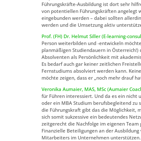
Führungskräfte-Ausbildung ist dort sehr hil
von potentiellen Führungskräften angelegt wi
eingebunden werden – dabei sollten allerdin
werden und die Umsetzung aktiv unterstütz
Prof. (FH) Dr. Helmut Siller (E-learning-consul
Person weiterbilden und -entwickeln möchte.
planmäßigen Studiendauern in Österreich!) 
Absolventen als Persönlichkeit mit akademi
Es bedarf auch gar keiner zeitlichen Freiste
Fernstudiums absolviert werden kann. Keine 
möchte zeigen, dass er „noch mehr drauf hat“
Veronika Aumaier, MAS, MSc (Aumaier Coach
für Führen interessiert. Und da es ein nich
oder ein MBA Studium berufsbegleitend zu sta
die Führungskraft gibt das die Möglichkeit, 
sich somit sukzessive ein bedeutendes Netzw
zeitgerecht die Nachfolge im eigenen Team g
Finanzielle Beteiligungen an der Ausbildun
Mitarbeiters im Unternehmen unterstützen. D