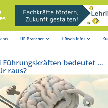
n
es
ents
HR-Branchen
HRweb-Infos
Ku
ei Führungskräften bedeutet …
ür raus?