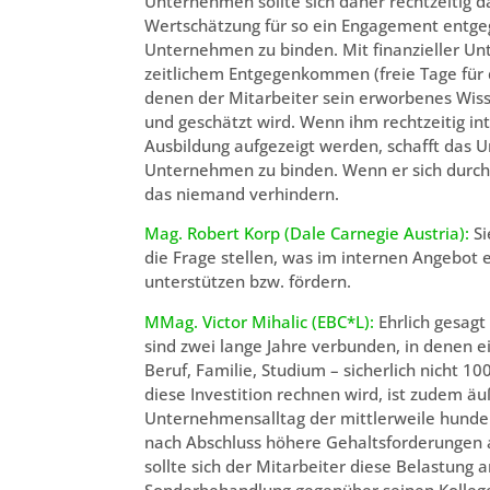
Unternehmen sollte sich daher rechtzeitig
Wertschätzung für so ein Engagement entgeg
Unternehmen zu binden. Mit finanzieller Un
zeitlichem Entgegenkommen (freie Tage für 
denen der Mitarbeiter sein erworbenes Wis
und geschätzt wird. Wenn ihm rechtzeitig in
Ausbildung aufgezeigt werden, schafft das U
Unternehmen zu binden. Wenn er sich durch
das niemand verhindern.
Mag. Robert Korp (Dale Carnegie Austria):
Si
die Frage stellen, was im internen Angebot e
unterstützen bzw. fördern.
MMag. Victor Mihalic (EBC*L):
Ehrlich gesagt
sind zwei lange Jahre verbunden, in denen e
Beruf, Familie, Studium – sicherlich nicht 
diese Investition rechnen wird, ist zudem ä
Unternehmensalltag der mittlerweile hunde
nach Abschluss höhere Gehaltsforderungen
sollte sich der Mitarbeiter diese Belastung 
Sonderbehandlung gegenüber seinen Kollege