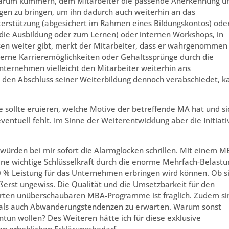
 darum kümmern, dem Mitarbeiter die passende Anerkennung u
en zu bringen, um ihn dadurch auch weiterhin an das
terstützung (abgesichert im Rahmen eines Bildungskontos) ode
die Ausbildung oder zum Lernen) oder internen Workshops, in
sen weiter gibt, merkt der Mitarbeiter, dass er wahrgenommen
terne Karrieremöglichkeiten oder Gehaltssprünge durch die
nternehmen vielleicht den Mitarbeiter weiterhin ans
 den Abschluss seiner Weiterbildung dennoch verabschiedet, k
e sollte eruieren, welche Motive der betreffende MA hat und si
ventuell fehlt. Im Sinne der Weiterentwicklung aber die Initiati
 würden bei mir sofort die Alarmglocken schrillen. Mit einem 
ine wichtige Schlüsselkraft durch die enorme Mehrfach-Belastu
100 % Leistung für das Unternehmen erbringen wird können. Ob s
ußerst ungewiss. Die Qualität und die Umsetzbarkeit für den
rten unüberschaubaren MBA-Programme ist fraglich. Zudem si
 als auch Abwanderungstendenzen zu erwarten. Warum sonst
antun wollen? Des Weiteren hätte ich für diese exklusive
n erheblichen Erklärungsbedarf.