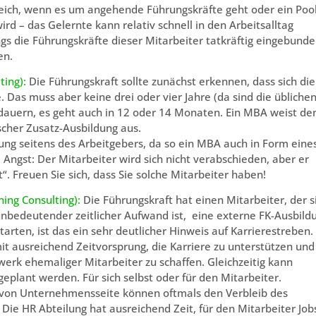
freich, wenn es um angehende Führungskräfte geht oder ein Poo
rd – das Gelernte kann relativ schnell in den Arbeitsalltag
gs die Führungskräfte dieser Mitarbeiter tatkräftig eingebund
en.
ting):
Die Führungskraft sollte zunächst erkennen, dass sich die
 Das muss aber keine drei oder vier Jahre (da sind die übliche
dauern, es geht auch in 12 oder 14 Monaten. Ein MBA weist de
scher Zusatz-Ausbildung aus.
llung seitens des Arbeitgebers, da so ein MBA auch in Form eine
Angst: Der Mitarbeiter wird sich nicht verabschieden, aber er
. Freuen Sie sich, dass Sie solche Mitarbeiter haben!
ing Consulting):
Die Führungskraft hat einen Mitarbeiter, der s
t unbedeutender zeitlicher Aufwand ist, eine externe FK-Ausbild
rten, ist das ein sehr deutlicher Hinweis auf Karrierestreben.
mit ausreichend Zeitvorsprung, die Karriere zu unterstützen und
erk ehemaliger Mitarbeiter zu schaffen. Gleichzeitig kann
eplant werden. Für sich selbst oder für den Mitarbeiter.
g von Unternehmensseite können oftmals den Verbleib des
ie HR Abteilung hat ausreichend Zeit, für den Mitarbeiter Job