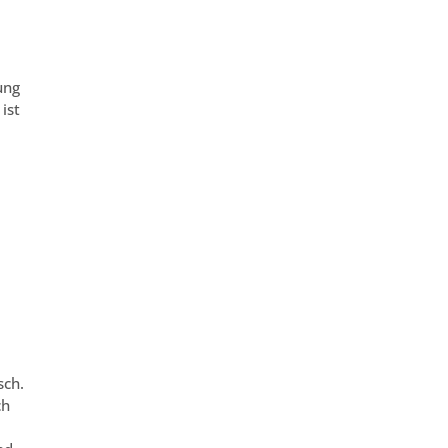
ung
ist
sch.
ch