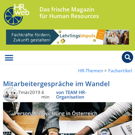
Das frische Magazin
für Human Resources
HR-Themen
>
Fachartikel
Mitarbeitergespräche im Wandel
7mär2019
4
von TEAM HR-
min
Organisation