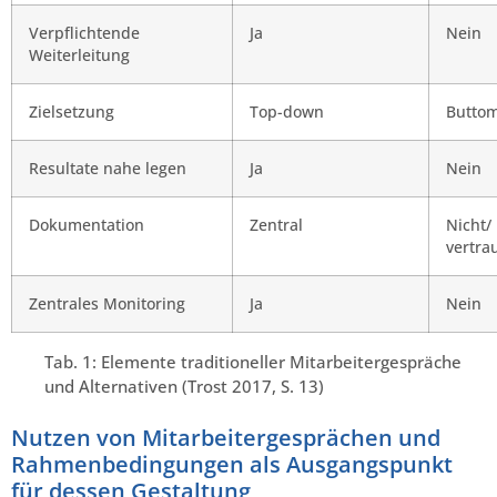
Verpflichtende
Ja
Nein
Weiterleitung
Zielsetzung
Top-down
Butto
Resultate nahe legen
Ja
Nein
Dokumentation
Zentral
Nicht/
vertra
Zentrales Monitoring
Ja
Nein
Tab. 1: Elemente traditioneller Mitarbeitergespräche
und Alternativen (Trost 2017, S. 13)
Nutzen von Mitarbeitergesprächen und
Rahmenbedingungen als Ausgangspunkt
für dessen Gestaltung