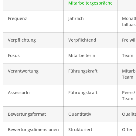
Mitarbeitergespräche
Frequenz
Jährlich
Monatl
fallbas
Verpflichtung
Verpflichtend
Freiwil
Fokus
MitarbeiterIn
Team
Verantwortung
Führungskraft
Mitarb
Team
AssessorIn
Führungskraft
Peers/
Team
Bewertungsformat
Quantitativ
Qualita
Bewertungsdimensionen
Strukturiert
Offen