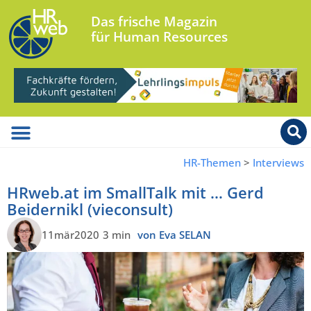
Das frische Magazin
für Human Resources
HR-Themen
>
Interviews
HRweb.at im SmallTalk mit … Gerd
Beidernikl (vieconsult)
11mär2020
3 min
von Eva SELAN