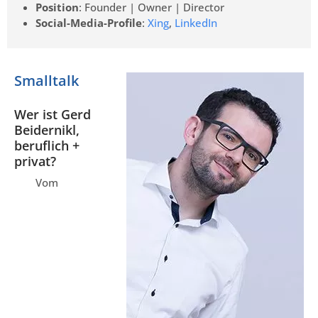
Position
: Founder | Owner | Director
Social-Media-Profile
:
Xing
,
LinkedIn
Smalltalk
Wer ist Gerd
Beidernikl,
beruflich +
privat?
Vom