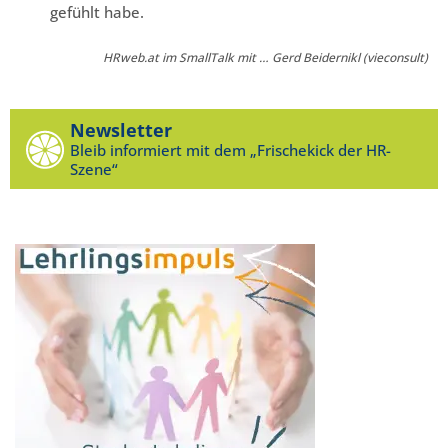
gefühlt habe.
HRweb.at im SmallTalk mit … Gerd Beidernikl (vieconsult)
Newsletter
Bleib informiert mit dem „Frischekick der HR-
Szene“