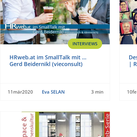
INTERVIEWS
HRweb.at im SmallTalk mit …
De
Gerd Beidernikl (vieconsult)
| R
11mär2020
Eva SELAN
3 min
10f