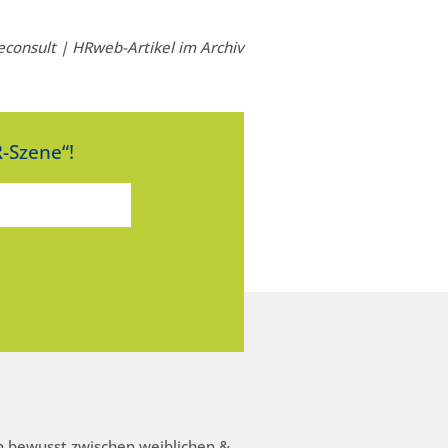
econsult | HRweb-Artikel im Archiv
-Szene“!
 bewusst zwischen weiblichen &