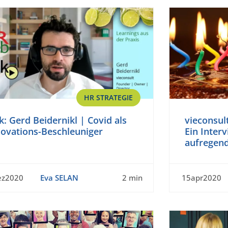
HR STRATEGIE
k: Gerd Beidernikl | Covid als
vieconsult
novations-Beschleuniger
Ein Inter
aufregen
ez2020
Eva SELAN
2 min
15apr2020