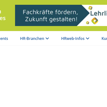
n
es
ents
HR-Branchen
HRweb-Infos
Ku