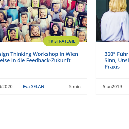
HR STRATEGIE
sign Thinking Workshop in Wien
360° Führ
eise in die Feedback-Zukunft
Sinn, Uns
Praxis
eb2020
Eva SELAN
5 min
5jun2019