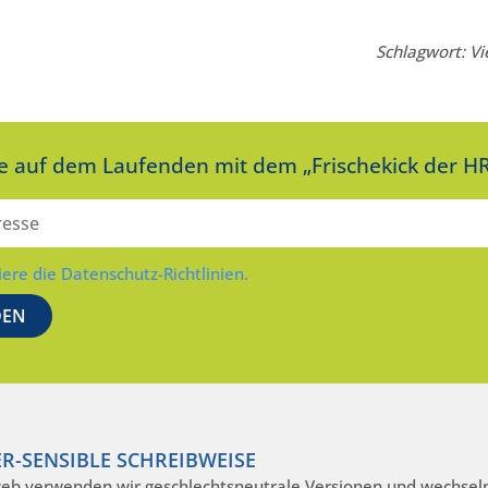
Schlagwort: Vi
ie auf dem Laufenden mit dem „Frischekick der HR
iere die Datenschutz-Richtlinien.
R-SENSIBLE SCHREIBWEISE
eb verwenden wir geschlechtsneutrale Versionen und wechseln