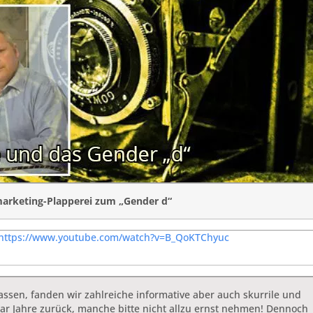
arketing-Plapperei zum „Gender d“
https://www.youtube.com/watch?v=B_QoKTChyuc
ssen, fanden wir zahlreiche informative aber auch skurrile und
aar Jahre zurück, manche bitte nicht allzu ernst nehmen! Dennoch