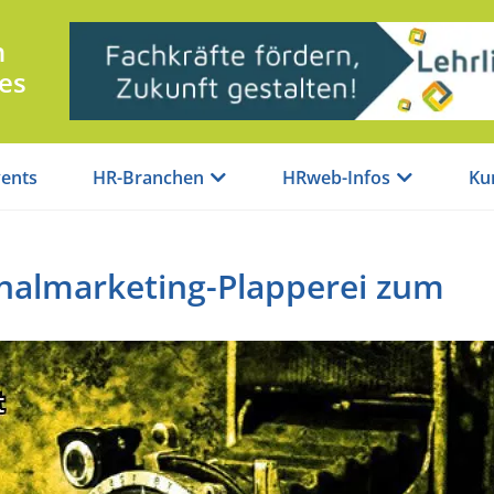
n
es
ents
HR-Branchen
HRweb-Infos
Ku
nalmarketing-Plapperei zum