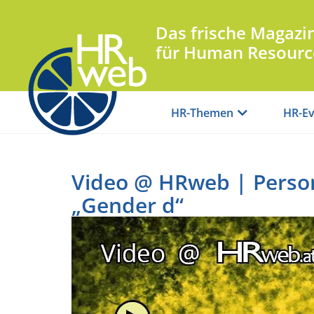
Das frische Magazi
für Human Resourc
HR-Themen
HR-Ev
Video @ HRweb | Perso
„Gender d“