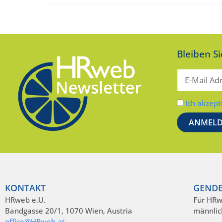
Bleiben S
Ich akzept
KONTAKT
GENDE
HRweb e.U.
Für HRw
Bandgasse 20/1, 1070 Wien, Austria
männlic
office@HRweb.at