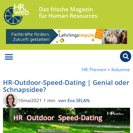
Das frische Magazin
für Human Resources
HR-Themen
>
Kolumne
HR-Outdoor-Speed-Dating | Genial oder
Schnapsidee?
10mai2021
1 min
von Eva SELAN