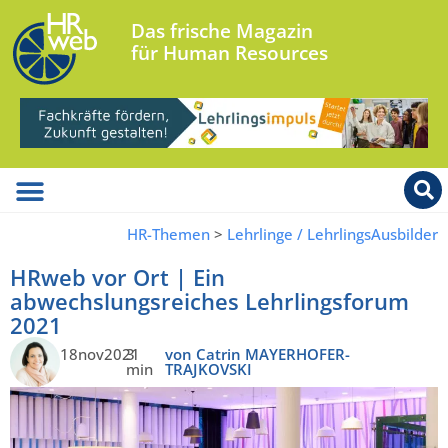
Das frische Magazin
für Human Resources
HR-Themen
>
Lehrlinge / LehrlingsAusbilder
HRweb vor Ort | Ein
abwechslungsreiches Lehrlingsforum
2021
18nov2021
3
von Catrin MAYERHOFER-
min
TRAJKOVSKI