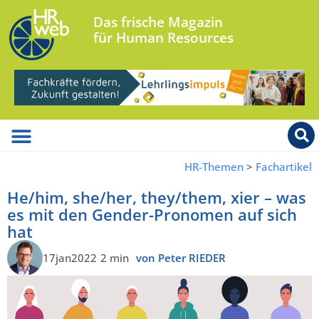
Das frische Magazin
für Human Resources
HR-Themen
>
Fachartikel
He/him, she/her, they/them, xier – was
es mit den Gender-Pronomen auf sich
hat
17jan2022
2 min
von Peter RIEDER