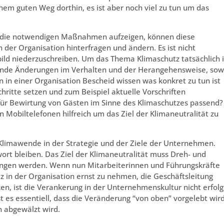
nem guten Weg dorthin, es ist aber noch viel zu tun um das
d die notwendigen Maßnahmen aufzeigen, können diese
der Organisation hinterfragen und ändern. Es ist nicht
bild niederzuschreiben. Um das Thema Klimaschutz tatsächlich 
hende Änderungen im Verhalten und der Herangehensweise, sow
in einer Organisation Bescheid wissen was konkret zu tun ist
ritte setzen und zum Beispiel aktuelle Vorschriften
nie für Bewirtung von Gästen im Sinne des Klimaschutzes passend?
on Mobiltelefonen hilfreich um das Ziel der Klimaneutralität zu
r Klimawende in der Strategie und der Ziele der Unternehmen.
wort bleiben. Das Ziel der Klimaneutralität muss Dreh- und
ngen werden. Wenn nun Mitarbeiterinnen und Führungskräfte
z in der Organisation ernst zu nehmen, die Geschäftsleitung
ken, ist die Verankerung in der Unternehmenskultur nicht erfolg
 es essentiell, dass die Veränderung “von oben” vorgelebt wird
n abgewälzt wird.