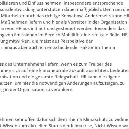
bilisieren und Einfluss nehmen. Insbesondere entsprechende
sonalentwicklung unterstützen dabei maßgeblich. Denn um di
 Mitarbeiter auch das richtige Know-how. Andererseits kann H
Maßnahmen liefern und hier als Vorreiter in der Organisation
ann von HR aus initiiert und gesteuert werden. Besonders das
g von Emissionen im Bereich Mobilität eine zentrale Rolle. HR
ung mitwirken, die meist aus Perspektive der
ber hinaus aber auch ein entscheidender Faktor im Thema
ss des Unternehmens liefern, wenn es zum Treiber des
men sich auf eine klimaneutrale Zukunft ausrichten, bedeutet
anisation und die gesamte Belegschaft. HR kann die eigene
utzen, um hier die notwendigen Änderungen aufzuzeigen, zu
stig in der Organisation zu verankern.
nehmen sehr offen dafür sich dem Thema Klimaschutz zu widme
ht-Wissen zum aktuellen Status der Klimakrise, Nicht-Wissen wa