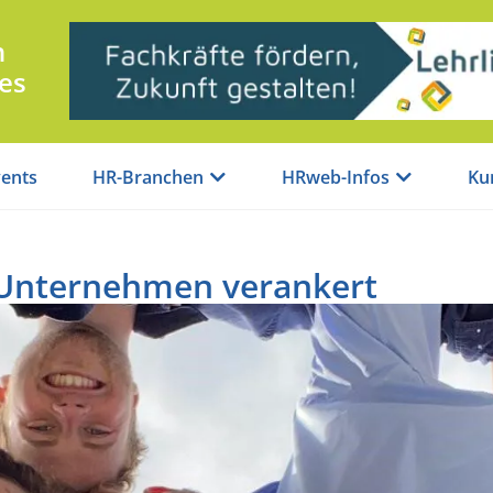
n
es
ents
HR-Branchen
HRweb-Infos
Ku
 Unternehmen verankert