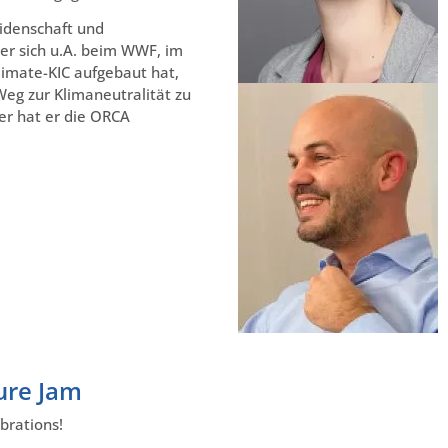
eidenschaft und
er sich u.A. beim WWF, im
limate-KIC aufgebaut hat,
eg zur Klimaneutralität zu
r hat er die ORCA
ure Jam
brations!