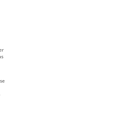
er
as
ise
h