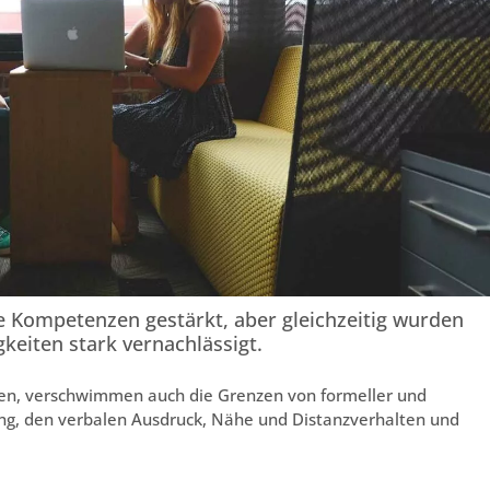
e Kompetenzen gestärkt, aber gleichzeitig wurden
keiten stark vernachlässigt.
ßen, verschwimmen auch die Grenzen von formeller und
ung, den verbalen Ausdruck, Nähe und Distanzverhalten und