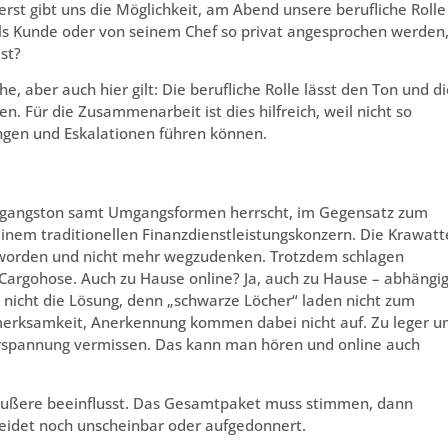
erst gibt uns die Möglichkeit, am Abend unsere berufliche Rolle
ls Kunde oder von seinem Chef so privat angesprochen werden
st?
 aber auch hier gilt: Die berufliche Rolle lässt den Ton und di
. Für die Zusammenarbeit ist dies hilfreich, weil nicht so
ungen und Eskalationen führen können.
 Umgangston samt Umgangsformen herrscht, im Gegensatz zum
nem traditionellen Finanzdienstleistungskonzern. Die Krawatt
geworden und nicht mehr wegzudenken. Trotzdem schlagen
 Cargohose. Auch zu Hause online? Ja, auch zu Hause – abhängi
nicht die Lösung, denn „schwarze Löcher“ laden nicht zum
merksamkeit, Anerkennung kommen dabei nicht auf. Zu leger u
perspannung vermissen. Das kann man hören und online auch
s Äußere beeinflusst. Das Gesamtpaket muss stimmen, dann
eidet noch unscheinbar oder aufgedonnert.