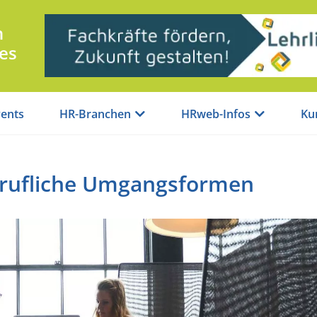
n
es
ents
HR-Branchen
HRweb-Infos
Ku
erufliche Umgangsformen