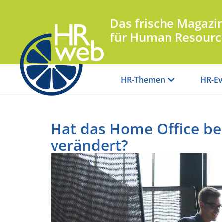
Das frische Magazi
für Human Resourc
HR-Themen
HR-Ev
Hat das Home Office b
verändert?