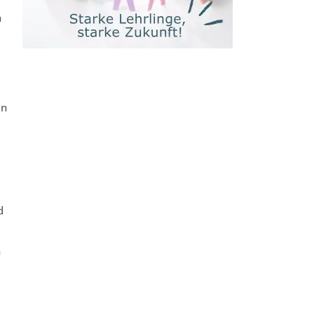
n
en
d
n