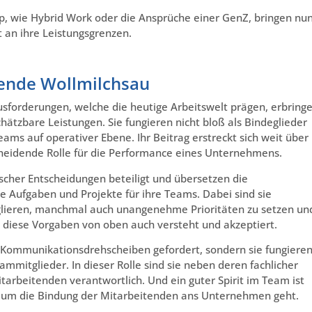
p, wie Hybrid Work oder die Ansprüche einer GenZ, bringen nu
 an ihre Leistungsgrenzen.
gende Wollmilchsau
sforderungen, welche die heutige Arbeitswelt prägen, erbring
tzbare Leistungen. Sie fungieren nicht bloß als Bindeglieder
s auf operativer Ebene. Ihr Beitrag erstreckt sich weit über
cheidende Rolle für die Performance eines Unternehmens.
scher Entscheidungen beteiligt und übersetzen die
 Aufgaben und Projekte für ihre Teams. Dabei sind sie
glieren, manchmal auch unangenehme Prioritäten zu setzen un
am diese Vorgaben von oben auch versteht und akzeptiert.
ls Kommunikationsdrehscheiben gefordert, sondern sie fungiere
mmitglieder. In dieser Rolle sind sie neben deren fachlicher
tarbeitenden verantwortlich. Und ein guter Spirit im Team ist
s um die Bindung der Mitarbeitenden ans Unternehmen geht.