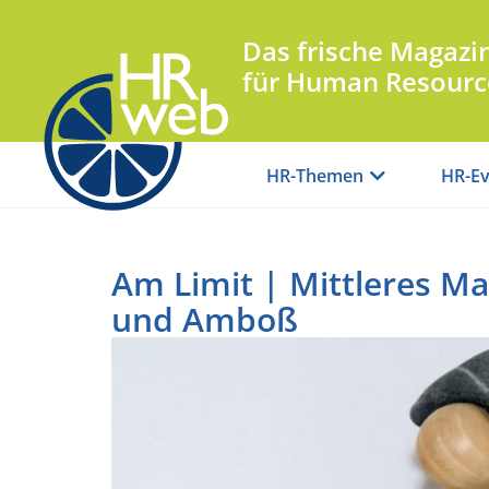
Das frische Magazi
für Human Resourc
HR-Themen
HR-Ev
Am Limit | Mittleres 
und Amboß