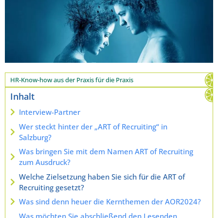
HR-Know-how aus der Praxis für die Praxis
Inhalt
Interview-Partner
Wer steckt hinter der „ART of Recruiting“ in
Salzburg?
Was bringen Sie mit dem Namen ART of Recruiting
zum Ausdruck?
Welche Zielsetzung haben Sie sich für die ART of
Recruiting gesetzt?
Was sind denn heuer die Kernthemen der AOR2024?
Was möchten Sie abschließend den Lesenden