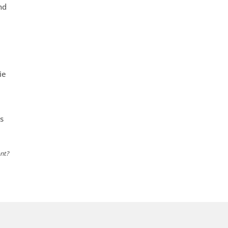
nd
ie
e
s
nt?