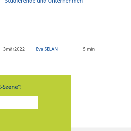
Studierende und Unternehmen
3mär2022
Eva SELAN
5 min
-Szene“!