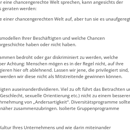
ür eine chancengerechte Welt sprechen, kann angesichts der
s geraten werden:
ile einer chancengerechten Welt auf, aber tun sie es unaufgeregt
nsmodellen Ihrer Beschäftigten und welche Chancen
orgeschichte haben oder nicht haben.
grammen bedroht oder gar diskriminiert zu werden, welche
Aber Achtung: Menschen mögen es in der Regel nicht, auf ihre
ren hier oft ablehnend. Lassen wir jene, die privilegiert sind,
 werden wir diese nicht als Mitstreitende gewinnen können.
gten auseinanderdividieren. Viel zu oft führt das Betrachten u
, Geschlecht, sexuelle Orientierung etc.) nicht zu einem bessere
ahrnehmung von „Andersartigkeit“. Diversitätsprogramme sollt
 näher zusammenzubringen. Isolierte Gruppenprogramme
 Kultur Ihres Unternehmens und wie darin miteinander