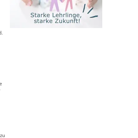
d.
e
r
 zu