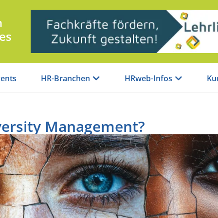
n
es
ents
HR-Branchen
HRweb-Infos
Ku
iversity Management?