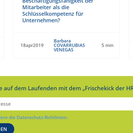
Beschäftigungsfähigkeit der
Mitarbeiter als die
Schlüsselkompetenz für
Unternehmen?
Barbara
18apr2019
COVARRUBIAS
5 min
VENEGAS
ie auf dem Laufenden mit dem „Frischekick der HR
iere die Datenschutz-Richtlinien.