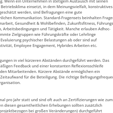
ung. Wenn ein Unternehmen in stetigem Austausch mit seinen
 Betriebsklima einsetzt, in dem Meinungsvielfalt, konstruktives
eschätzt werden, sind Befragungen eine gute
önlichen Kommunikation. Standard-Fragensets beinhalten Frage
arbeit, Gesundheit & Wohlbefinden, Zukunftsfitness, Führungs
on, Arbeitsbedingungen und Tätigkeit. Manche erlauben Adhoc-
timmte Zielgruppen wie Führungskräfte oder Lehrlinge
 Evaluierung psychischer Belastungen ab oder sind auf
tivität, Employee Engagement, Hybrides Arbeiten etc.
agungen in viel kürzeren Abständen durchgeführt werden. Das
mäßigen Feedback und einer konstanten Reflexionsschleife
 den Mitarbeitenden. Kürzere Abstände ermöglichen ein
eitaufwand für die Beteiligung. Die richtige Befragungsfreque
rganisation.
l pro Jahr statt und sind oft auch an Zertifizierungen wie zum
en diesen gesamtheitlichen Erhebungen sollten zusätzlich
 projektbezogen bei großen Veränderungen) durchgeführt