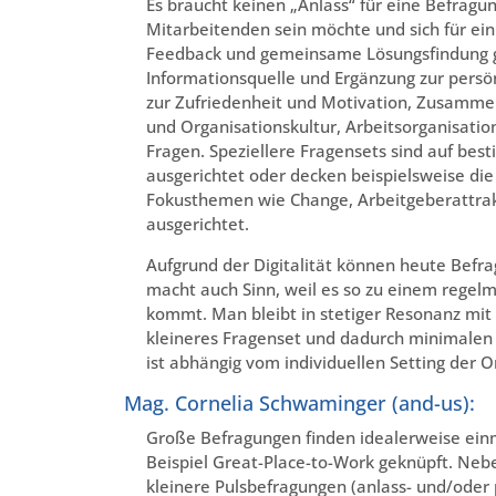
Es braucht keinen „Anlass“ für eine Befrag
Mitarbeitenden sein möchte und sich für ein
Feedback und gemeinsame Lösungsfindung g
Informationsquelle und Ergänzung zur pers
zur Zufriedenheit und Motivation, Zusammen
und Organisationskultur, Arbeitsorganisati
Fragen. Speziellere Fragensets sind auf bes
ausgerichtet oder decken beispielsweise die
Fokusthemen wie Change, Arbeitgeberattrak
ausgerichtet.
Aufgrund der Digitalität können heute Befr
macht auch Sinn, weil es so zu einem regel
kommt. Man bleibt in stetiger Resonanz mit
kleineres Fragenset und dadurch minimalen Z
ist abhängig vom individuellen Setting der O
Mag. Cornelia Schwaminger (and-us):
Große Befragungen finden idealerweise einma
Beispiel Great-Place-to-Work geknüpft. Neb
kleinere Pulsbefragungen (anlass- und/oder