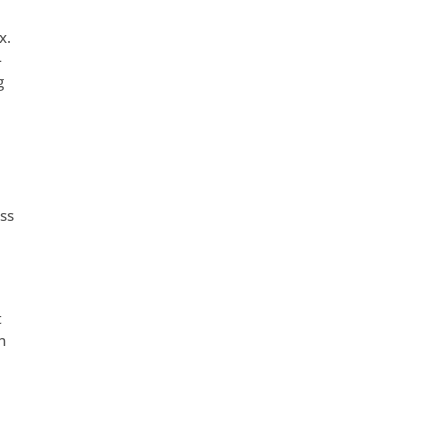
x.
-
g
ss
t
n