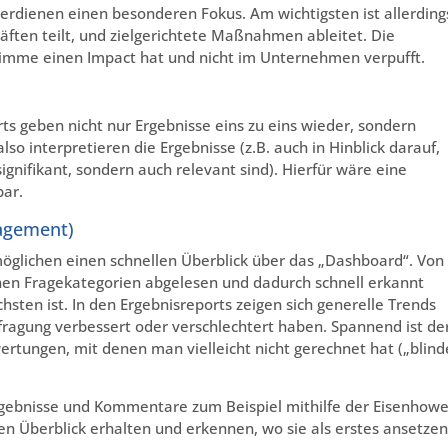
verdienen einen besonderen Fokus. Am wichtigsten ist allerding
ften teilt, und zielgerichtete Maßnahmen ableitet. Die
timme einen Impact hat und nicht im Unternehmen verpufft.
ts geben nicht nur Ergebnisse eins zu eins wieder, sondern
lso interpretieren die Ergebnisse (z.B. auch in Hinblick darauf,
ignifikant, sondern auch relevant sind). Hierfür wäre eine
bar.
agement)
öglichen einen schnellen Überblick über das „Dashboard“. Von
nen Fragekategorien abgelesen und dadurch schnell erkannt
sten ist. In den Ergebnisreports zeigen sich generelle Trends
fragung verbessert oder verschlechtert haben. Spannend ist de
rtungen, mit denen man vielleicht nicht gerechnet hat („blind
rgebnisse und Kommentare zum Beispiel mithilfe der Eisenhowe
n Überblick erhalten und erkennen, wo sie als erstes ansetzen