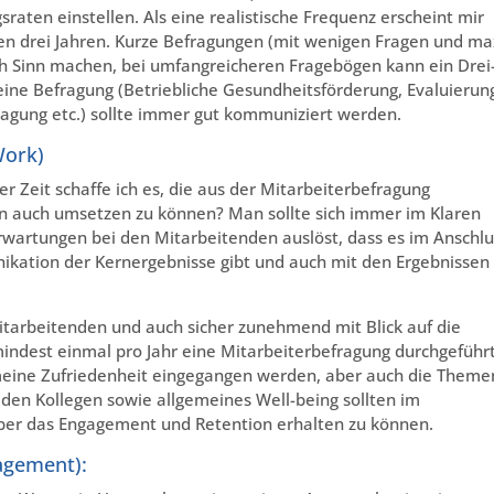
sraten einstellen. Als eine realistische Frequenz erscheint mir
llen drei Jahren. Kurze Befragungen (mit wenigen Fragen und ma
ch Sinn machen, bei umfangreicheren Fragebögen kann ein Drei
ür eine Befragung (Betriebliche Gesundheitsförderung, Evaluierun
ragung etc.) sollte immer gut kommuniziert werden.
Work)
r Zeit schaffe ich es, die aus der Mitarbeiterbefragung
 auch umsetzen zu können? Man sollte sich immer im Klaren
rwartungen bei den Mitarbeitenden auslöst, dass es im Anschlu
kation der Kernergebnisse gibt und auch mit den Ergebnissen
itarbeitenden und auch sicher zunehmend mit Blick auf die
mindest einmal pro Jahr eine Mitarbeiterbefragung durchgeführ
emeine Zufriedenheit eingegangen werden, aber auch die Theme
en Kollegen sowie allgemeines Well-being sollten im
ber das Engagement und Retention erhalten zu können.
agement):