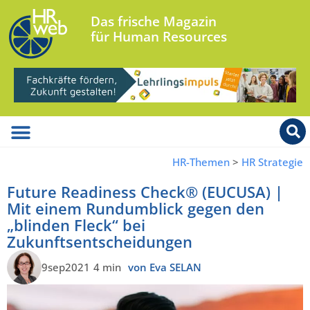
Das frische Magazin
für Human Resources
HR-Themen
>
HR Strategie
Future Readiness Check® (EUCUSA) |
Mit einem Rundumblick gegen den
„blinden Fleck“ bei
Zukunftsentscheidungen
9sep2021
4 min
von Eva SELAN