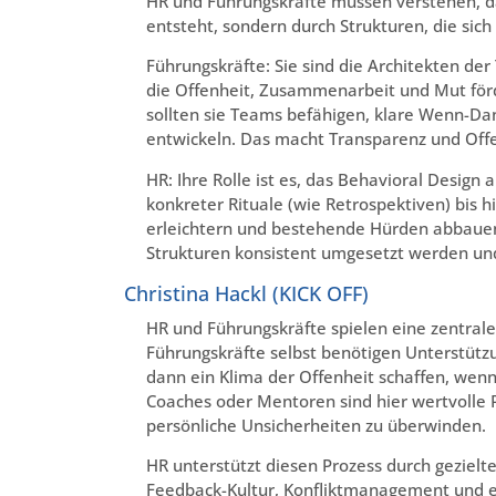
HR und Führungskräfte müssen verstehen, d
entsteht, sondern durch Strukturen, die sich
Führungskräfte: Sie sind die Architekten der 
die Offenheit, Zusammenarbeit und Mut förd
sollten sie Teams befähigen, klare Wenn-D
entwickeln. Das macht Transparenz und Offe
HR: Ihre Rolle ist es, das Behavioral Design
konkreter Rituale (wie Retrospektiven) bis 
erleichtern und bestehende Hürden abbauen. H
Strukturen konsistent umgesetzt werden und
Christina Hackl (KICK OFF)
HR und Führungskräfte spielen eine zentrale 
Führungskräfte selbst benötigen Unterstütz
dann ein Klima der Offenheit schaffen, wenn 
Coaches oder Mentoren sind hier wertvolle P
persönliche Unsicherheiten zu überwinden.
HR unterstützt diesen Prozess durch geziel
Feedback-Kultur, Konfliktmanagement und 