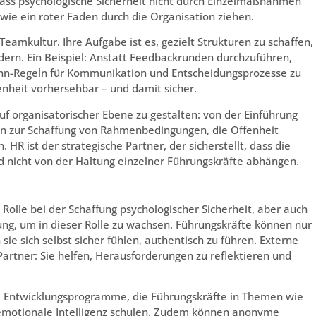
ass psychologische Sicherheit nicht durch Einzelmaßnahmen
 wie ein roter Faden durch die Organisation ziehen.
Teamkultur. Ihre Aufgabe ist es, gezielt Strukturen zu schaffen,
ern. Ein Beispiel: Anstatt Feedbackrunden durchzuführen,
ann-Regeln für Kommunikation und Entscheidungsprozesse zu
nheit vorhersehbar – und damit sicher.
 auf organisatorischer Ebene zu gestalten: von der Einführung
hin zur Schaffung von Rahmenbedingungen, die Offenheit
R ist der strategische Partner, der sicherstellt, dass die
 nicht von der Haltung einzelner Führungskräfte abhängen.
Rolle bei der Schaffung psychologischer Sicherheit, aber auch
ung, um in dieser Rolle zu wachsen. Führungskräfte können nur
sie sich selbst sicher fühlen, authentisch zu führen. Externe
artner: Sie helfen, Herausforderungen zu reflektieren und
te Entwicklungsprogramme, die Führungskräfte in Themen wie
emotionale Intelligenz schulen. Zudem können anonyme