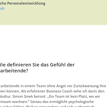
che Personalentwicklung
ich
ie definieren Sie das Gefühl der
tarbeitende?
itarbeitende in einem Team ohne Angst vor Zurückweisung ihre
en können. Als erfahrener Business Coach sehe ich darin den
ultur. Simon Sinek betont: „Ein Team ist kein Platz, wo wir
meinsam wachsen.“ Genau das ermöglicht psychologische
 sicher fühlen, Risiken einzugehen und sich authentisch