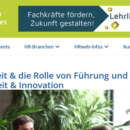
n
es
ents
HR-Branchen
HRweb-Infos
Ku
it & die Rolle von Führung und
it & Innovation