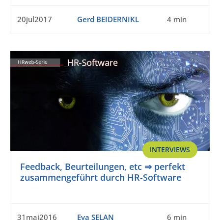
20jul2017
Gerd BEIDERNIKL
4 min
INTERVIEWS
Feedback, Beurteilungen, etc ⇒ perfekt
zusammengeführt durch HR-Software
31mai2016
Eva SELAN
6 min