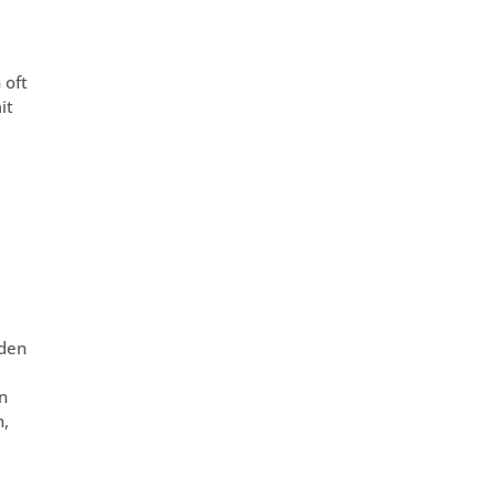
 oft
it
nden
n
n,