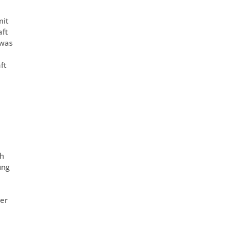
mit
aft
 was
ft
ch
ung
der