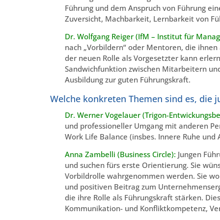
Führung und dem Anspruch von Führung eine
Zuversicht, Machbarkeit, Lernbarkeit von Fü
Dr. Wolfgang Reiger (IfM – Institut für Man
nach „Vorbildern“ oder Mentoren, die ihnen
der neuen Rolle als Vorgesetzter kann erler
Sandwichfunktion zwischen Mitarbeitern und
Ausbildung zur guten Führungskraft.
Welche konkreten Themen sind es, die j
Dr. Werner Vogelauer (Trigon-Entwickungsb
und professioneller Umgang mit anderen Pe
Work Life Balance (insbes. Innere Ruhe und 
Anna Zambelli (Business Circle):
Jungen Führu
und suchen fürs erste Orientierung. Sie wün
Vorbildrolle wahrgenommen werden. Sie wo
und positiven Beitrag zum Unternehmensergeb
die ihre Rolle als Führungskraft stärken. D
Kommunikation- und Konfliktkompetenz, Ve