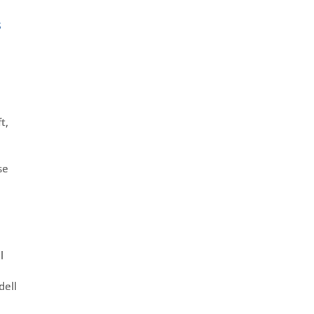
s
.
t,
se
l
dell