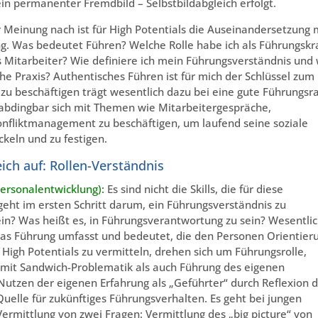
in permanenter Fremdbild – Selbstbildabgleich erfolgt.
 Meinung nach ist für High Potentials die Auseinandersetzung 
 Was bedeutet Führen? Welche Rolle habe ich als Führungskr
ls Mitarbeiter? Wie definiere ich mein Führungsverständnis und
he Praxis? Authentisches Führen ist für mich der Schlüssel zum
n zu beschäftigen trägt wesentlich dazu bei eine gute Führungsra
nabdingbar sich mit Themen wie Mitarbeitergespräche,
nfliktmanagement zu beschäftigen, um laufend seine soziale
keln und zu festigen.
eich auf: Rollen-Verständnis
Personalentwicklung):
Es sind nicht die Skills, die für diese
eht im ersten Schritt darum, ein Führungsverständnis zu
ein? Was heißt es, in Führungsverantwortung zu sein? Wesentli
was Führung umfasst und bedeutet, die den Personen Orientier
d, High Potentials zu vermitteln, drehen sich um Führungsrolle,
mit Sandwich-Problematik als auch Führung des eigenen
 Nutzen der eigenen Erfahrung als „Geführter“ durch Reflexion 
elle für zukünftiges Führungsverhalten. Es geht bei jungen
ermittlung von zwei Fragen: Vermittlung des „big picture“ von