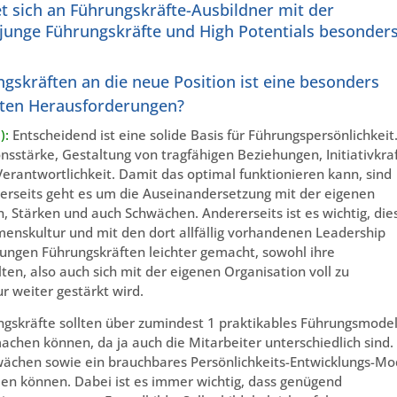
t sich an Führungskräfte-Ausbildner mit der
 junge Führungskräfte und High Potentials besonder
gskräften an die neue Position ist eine besonders
ßten Herausforderungen?
):
Entscheidend ist eine solide Basis für Führungspersönlichkeit
stärke, Gestaltung von tragfähigen Beziehungen, Initiativkraf
rantwortlichkeit. Damit das optimal funktionieren kann, sind
rseits geht es um die Auseinandersetzung mit der eigenen
n, Stärken und auch Schwächen. Andererseits ist es wichtig, die
nskultur und mit den dort allfällig vorhandenen Leadership
 jungen Führungskräften leichter gemacht, sowohl ihre
ten, also auch sich mit der eigenen Organisation voll zu
r weiter gestärkt wird.
gskräfte sollten über zumindest 1 praktikables Führungsmodel
chen können, da ja auch die Mitarbeiter unterschiedlich sind.
wächen sowie ein brauchbares Persönlichkeits-Entwicklungs-Mo
en können. Dabei ist es immer wichtig, dass genügend