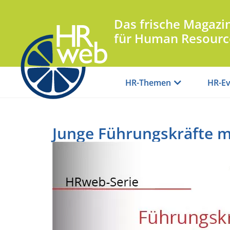
Das frische Magazi
für Human Resourc
HR-Themen
HR-Ev
Junge Führungskräfte m