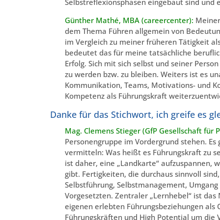
Selbstreflexionsphasen eingebaut sind und e
Günther Mathé, MBA (careercenter):
Meiner
dem Thema Führen allgemein von Bedeutung.
im Vergleich zu meiner früheren Tätigkeit a
bedeutet das für meine tatsächliche beruflic
Erfolg. Sich mit sich selbst und seiner Perso
zu werden bzw. zu bleiben. Weiters ist es u
Kommunikation, Teams, Motivations- und Ko
Kompetenz als Führungskraft weiterzuentwic
Danke für das Stichwort, ich greife es gl
Mag. Clemens Stieger (GfP Gesellschaft für 
Personengruppe im Vordergrund stehen. Es g
vermitteln: Was heißt es Führungskraft zu s
ist daher, eine „Landkarte“ aufzuspannen, 
gibt. Fertigkeiten, die durchaus sinnvoll sin
Selbstführung, Selbstmanagement, Umgang 
Vorgesetzten. Zentraler „Lernhebel“ ist das
eigenen erlebten Führungsbeziehungen als Qu
Führungskräften und High Potential um die V