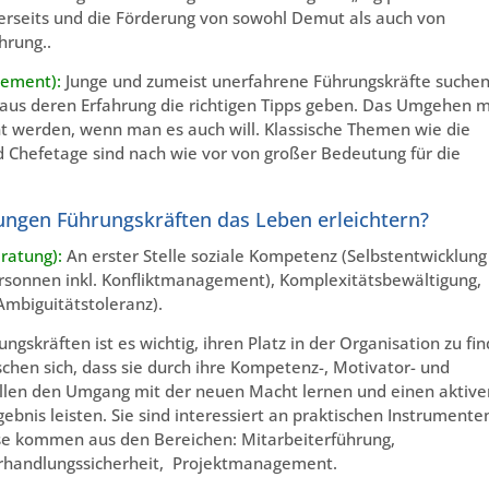
rseits und die Förderung von sowohl Demut als auch von
hrung..
agement):
Junge und zumeist unerfahrene Führungskräfte suchen
 aus deren Erfahrung die richtigen Tipps geben. Das Umgehen m
nt werden, wenn man es auch will. Klassische Themen wie die
 Chefetage sind nach wie vor von großer Bedeutung für die
ungen Führungskräften das Leben erleichtern?
eratung):
An erster Stelle soziale Kompetenz (Selbstentwicklung
rsonnen inkl. Konfliktmanagement), Komplexitätsbewältigung,
Ambiguitätstoleranz).
ngskräften ist es wichtig, ihren Platz in der Organisation zu fi
schen sich, dass sie durch ihre Kompetenz-, Motivator- und
llen den Umgang mit der neuen Macht lernen und einen aktive
nis leisten. Sie sind interessiert an praktischen Instrumente
iese kommen aus den Bereichen: Mitarbeiterführung,
rhandlungssicherheit, Projektmanagement.