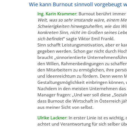
Wie kann Burnout sinnvoll vorgebeugt 
Ing. Karin Krammer:
Burnout berührt immer 
Welt, was so sehr imstande wäre, einem M
Schwierigkeiten hinwegzuhelfen, wie das Wi
konkreten Sinn, nicht im Großen seines Leben
sich befindet
“ sagte Viktor Emil Frankl.
Sinn schafft Leistungsmotivation, aber er k
gegeben werden. Schon gar nicht durch Hoch
braucht „sinnorientierte Unternehmensführ
den Willen, Rahmenbedingungen zu schaffen, 
den Mitarbeitern zu ermöglichen, ihre persö
und Ideenreichtum zu fördern. Denn wenn Mit
Gestaltungsmöglichkeit einbringen können, wi
Nachdem in den meisten Unternehmen das ök
Manager fragen: „Und wer soll diese „Sozia
dass Burnout die Wirtschaft in Österreich jä
aus meiner Sicht von selbst.
Ulrike Lackner:
In erster Linie ist es wichtig
achtet und Verantwortung für sich selber ü