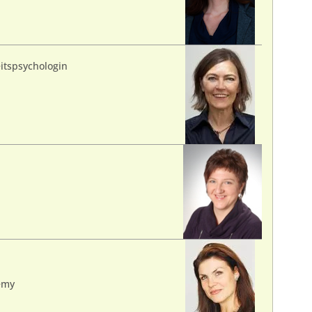
itspsychologin
emy