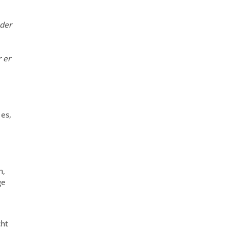
 der
 er
 es,
n,
ge
cht