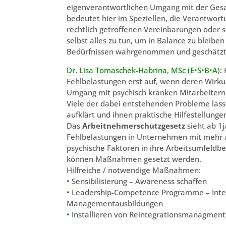
eigenverantwortlichen Umgang mit der Gesa
bedeutet hier im Speziellen, die Verantwor
rechtlich getroffenen Vereinbarungen oder 
selbst alles zu tun, um in Balance zu bleib
Bedürfnissen wahrgenommen und geschätzt
Dr. Lisa Tomaschek-Habrina, MSc (E•S•B•A):
Fehlbelastungen erst auf, wenn deren Wirk
Umgang mit psychisch kranken Mitarbeitern f
Viele der dabei entstehenden Probleme las
aufklärt und ihnen praktische Hilfestellung
Das
Arbeitnehmerschutzgesetz
sieht ab 1
Fehlbelastungen in Unternehmen mit mehr al
psychische Faktoren in ihre Arbeitsumfeld
können Maßnahmen gesetzt werden.
Hilfreiche / notwendige Maßnahmen:
•
Sensibilisierung – Awareness schaffen
•
Leadership-Competence Programme – Integ
Managementausbildungen
•
Installieren von Reintegrationsmanagment