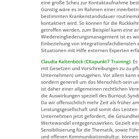
eine große Scheu zur Kontaktaufnahme beste
Günstig wäre es im Rahmen einer innerbetrie
bestimmten Krankenstandsdauer routinemäß
kontaktiert wird. So können für die Rückke
getroffen werden, zum Beispiel kann eine a
Wiedereingliederungsmanagement ist es wich
Einbeziehung von Integrationsfachdiensten wie
Situationen mit Hilfe externen Experten erf
Claudia Kaltenböck (CKapunkt7 Training):
Es
mit Gesetzen und Vorschreibungen zu-zu-pfla
Unternehmen) umzugehen. Vor allem kann 
sondern generell um das Menschlich-sein un
ist daher einer allgemeinen rechtlichen Ver
die Auswirkungen speziell des Burnout-Synd
Da wir offensichtlich mehr Zeit als früher a
Leistungsgesellschaft und somit das Leisten
Unternehmen jetzt gefordert, die Gesundhei
Wertewandel entgegenzuwirken. Gezielt ei
Sensibilisierung für die Thematik, sowie Fü
und offenen Kommunikationskultur, können u