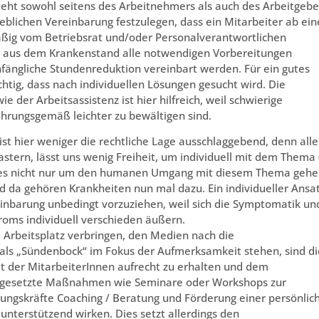
ht sowohl seitens des Arbeitnehmers als auch des Arbeitgebe
blichen Vereinbarung festzulegen, dass ein Mitarbeiter ab ein
ig vom Betriebsrat und/oder Personalverantwortlichen
hr aus dem Krankenstand alle notwendigen Vorbereitungen
nfängliche Stundenreduktion vereinbart werden. Für ein gutes
tig, dass nach individuellen Lösungen gesucht wird. Die
 der Arbeitsassistenz ist hier hilfreich, weil schwierige
ahrungsgemäß leichter zu bewältigen sind.
 ist hier weniger die rechtliche Lage ausschlaggebend, denn alle
stern, lässt uns wenig Freiheit, um individuell mit dem Thema
es nicht nur um den humanen Umgang mit diesem Thema gehe
d da gehören Krankheiten nun mal dazu. Ein individueller Ansa
einbarung unbedingt vorzuziehen, weil sich die Symptomatik un
roms individuell verschieden äußern.
m Arbeitsplatz verbringen, den Medien nach die
 als „Sündenbock“ im Fokus der Aufmerksamkeit stehen, sind di
t der MitarbeiterInnen aufrecht zu erhalten und dem
ngesetzte Maßnahmen wie Seminare oder Workshops zur
hrungskräfte Coaching / Beratung und Förderung einer persönlic
nterstützend wirken. Dies setzt allerdings den