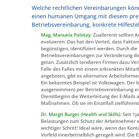
Welche rechtlichen Vereinbarungen kön
einen humanen Umgang mit diesem prekä
Betriebsvereinbarung, konkrete Hilfestell
Mag. Manuela Palotay:
Zuallererst sollten 
evaluieren. Das hat den Vorteil, dass Fakto
begünstigen, identifiziert werden. Durch d
Betriebsvereinbarungen zur Veränderung die
getan. Zusätzlich tendieren Firmen dazu Ver
Falle des Falles mit einem erkrankten Mita
angeboten, gibt es alternative Arbeitsformen
Ein bekanntes Beispiel ist Volkswagen. Der 
ausgenommen) per Betriebsvereinbarung ein
Dienstbeginn die Weiterleitung der E-Mails a
Maßnahmen. Ob sie im Einzelfall zielführend 
Dr. Margit Burger (Health and Skills):
Seit 1j
Belastungen zum Schutz der Arbeitnehmer e
wichtiger Schritt! Ideal wäre, wenn das Ko
Vorfeld innerbetrielblich geregelt wird. Die