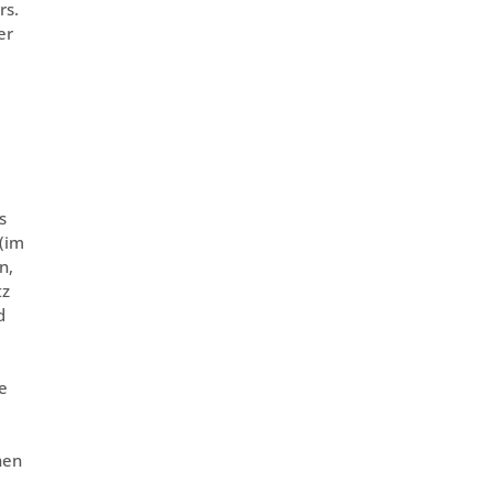
rs.
er
s
 (im
n,
tz
d
e
hen