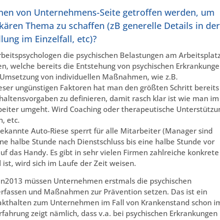
nen von Unternehmens-Seite getroffen werden, um
ren Thema zu schaffen (zB generelle Details in der
ung im Einzelfall, etc)?
Arbeitspsychologen die psychischen Belastungen am Arbeitsplat
ren, welche bereits die Entstehung von psychischen Erkrankung
ie Umsetzung von individuellen Maßnahmen, wie z.B.
ser ungünstigen Faktoren hat man den größten Schritt bereits
haltensvorgaben zu definieren, damit rasch klar ist wie man im
rbeiter umgeht. Wird Coaching oder therapeutische Unterstützu
, etc.
bekannte Auto-Riese sperrt für alle Mitarbeiter (Manager sind
e halbe Stunde nach Dienstschluss bis eine halbe Stunde vor
uf das Handy. Es gibt in sehr vielen Firmen zahlreiche konkrete
ist, wird sich im Laufe der Zeit weisen.
an2013 müssen Unternehmen erstmals die psychischen
rfassen und Maßnahmen zur Prävention setzen. Das ist ein
ntakthalten zum Unternehmen im Fall von Krankenstand schon i
 Erfahrung zeigt nämlich, dass v.a. bei psychischen Erkrankungen