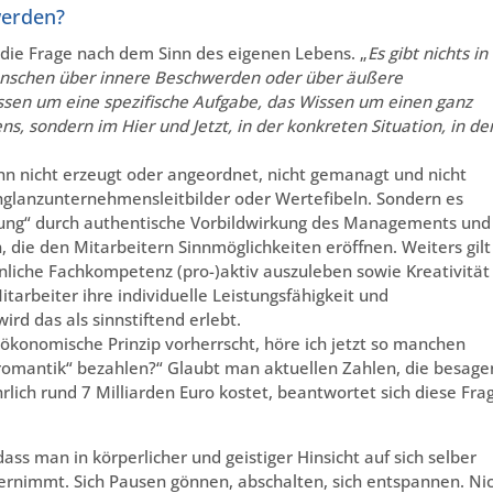
werden?
die Frage nach dem Sinn des eigenen Lebens. „
Es gibt nichts in
enschen über innere Beschwerden oder über äußere
ssen um eine spezifische Aufgabe, das Wissen um einen ganz
s, sondern im Hier und Jetzt, in der konkreten Situation, in der
ann nicht erzeugt oder angeordnet, nicht gemanagt und nicht
glanzunternehmensleitbilder oder Wertefibeln. Sondern es
ung“ durch authentische Vorbildwirkung des Managements und
die den Mitarbeitern Sinnmöglichkeiten eröffnen. Weiters gilt
nliche Fachkompetenz (pro-)aktiv auszuleben sowie Kreativität
arbeiter ihre individuelle Leistungsfähigkeit und
rd das als sinnstiftend erlebt.
onomische Prinzip vorherrscht, höre ich jetzt so manchen
lromantik“ bezahlen?“ Glaubt man aktuellen Zahlen, die besage
hrlich rund 7 Milliarden Euro kostet, beantwortet sich diese Fra
, dass man in körperlicher und geistiger Hinsicht auf sich selber
bernimmt. Sich Pausen gönnen, abschalten, sich entspannen. Ni