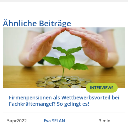
Ähnliche Beiträge
INTERVIEWS
Firmenpensionen als Wettbewerbsvorteil bei
Fachkräftemangel? So gelingt es!
5apr2022
Eva SELAN
3 min