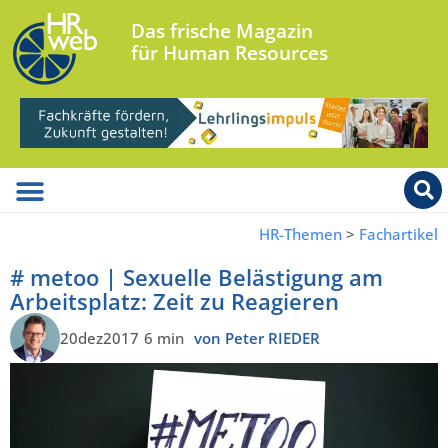
Das frische Magazin
für Human Resources
HR-Themen
>
Fachartikel
# metoo | Sexuelle Belästigung am
Arbeitsplatz: Zeit zu Reagieren
20dez2017
6 min
von Peter RIEDER