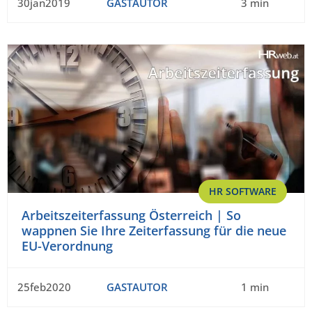
30jan2019
GASTAUTOR
3 min
HR SOFTWARE
Arbeitszeiterfassung Österreich | So
wappnen Sie Ihre Zeiterfassung für die neue
EU-Verordnung
25feb2020
GASTAUTOR
1 min