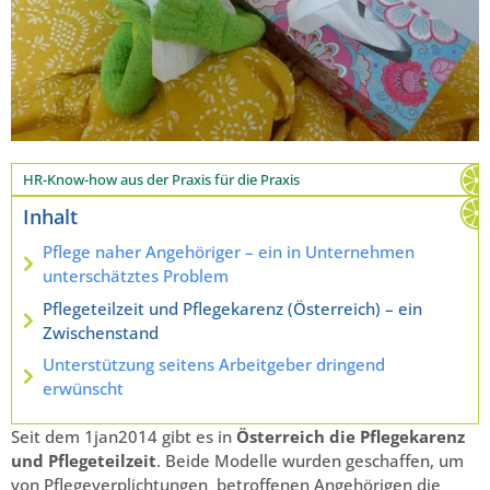
HR-Know-how aus der Praxis für die Praxis
Inhalt
Pflege naher Angehöriger – ein in Unternehmen
unterschätztes Problem
Pflegeteilzeit und Pflegekarenz (Österreich) – ein
Zwischenstand
Unterstützung seitens Arbeitgeber dringend
erwünscht
Seit dem 1jan2014 gibt es in
Österreich die Pflegekarenz
und Pflegeteilzeit
. Beide Modelle wurden geschaffen, um
von Pflegeverplichtungen betroffenen Angehörigen die